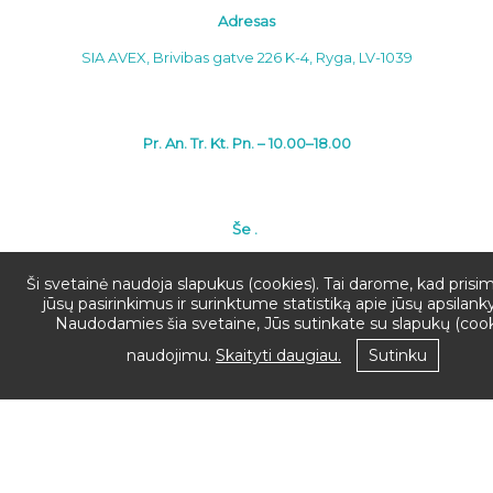
Adresas
SIA AVEX, Brivibas gatve 226 K-4, Ryga, LV-1039
Pr. An. Tr. Kt. Pn. – 10.00–18.00
Še .
Ši svetainė naudoja slapukus (cookies). Tai darome, kad pris
Sk. – Laisva
jūsų pasirinkimus ir surinktume statistiką apie jūsų apsilan
Naudodamies šia svetaine, Jūs sutinkate su slapukų (cook
naudojimu.
Skaityti daugiau.
Sutinku