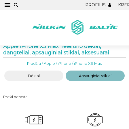
PROFILIS
KRE
Apple iPhone XS Max Telefono dėklai,
dangteliai, apsauginiai stiklai, aksesuarai
Pradžia
/
Apple
/
iPhone
/
iPhone XS Max
Dėklai
Apsauginiai stiklai
Preki nerasta!