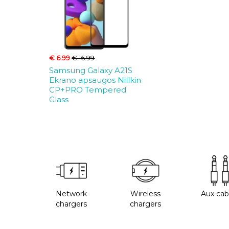
€ 6.99
€ 16.99
Samsung Galaxy A21S
Ekrano apsaugos Nillkin
CP+PRO Tempered
Glass
Network
Wireless
Aux cab
chargers
chargers