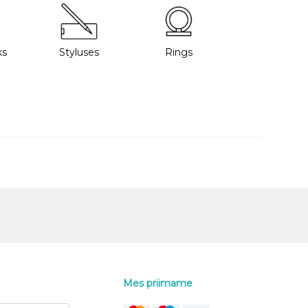
ks
Styluses
Rings
Mes priimame