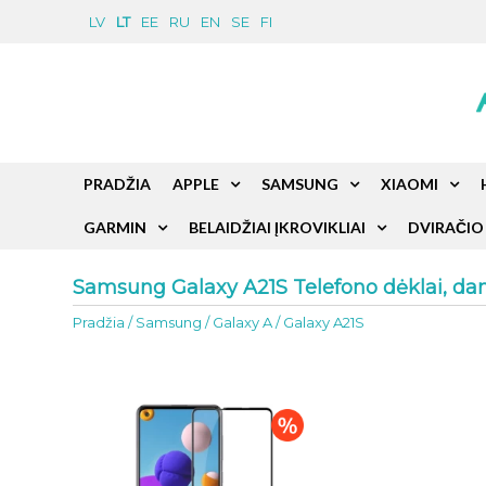
LV
LT
EE
RU
EN
SE
FI
PRADŽIA
APPLE
SAMSUNG
XIAOMI
GARMIN
BELAIDŽIAI ĮKROVIKLIAI
DVIRAČIO 
Samsung Galaxy A21S Telefono dėklai, dangt
Pradžia
/
Samsung
/
Galaxy A
/
Galaxy A21S