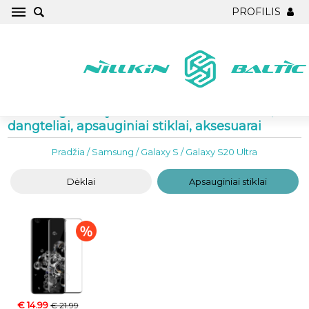
PROFILIS
Samsung Galaxy S20 Ultra Telefono dėklai,
dangteliai, apsauginiai stiklai, aksesuarai
Pradžia
/
Samsung
/
Galaxy S
/
Galaxy S20 Ultra
Dėklai
Apsauginiai stiklai
€ 14.99
€ 21.99