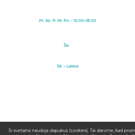
Pr. An. Tr. Kt. Pn. – 10.00–18.00
Še .
Sk. – Laisva
PRENUMERU
Ši svetainė naudoja slapukus (cookies). Tai darome, kad pris