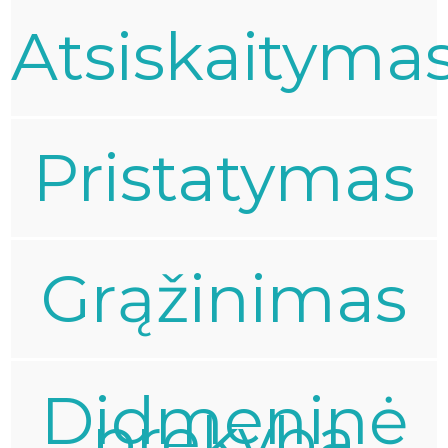
Atsiskaityma
Pristatymas
Grąžinimas
Didmeninė
prekyba