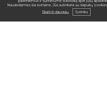
pasirinkimus ir surinktume statistiką apie jūsų apsila
Naudodamies šia svetaine, Jūs sutinkate su slapukų (cookie
NAUJIENAS
Skaityti daugiau.
Sutinku