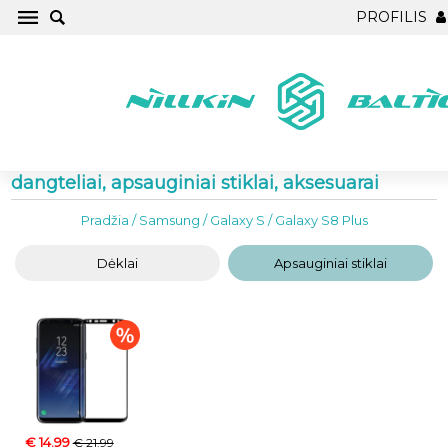
PROFILIS
Samsung Galaxy S8 Plus Telefono dėklai,
dangteliai, apsauginiai stiklai, aksesuarai
Pradžia
/
Samsung
/
Galaxy S
/
Galaxy S8 Plus
Dėklai
Apsauginiai stiklai
€ 14.99
€ 21.99