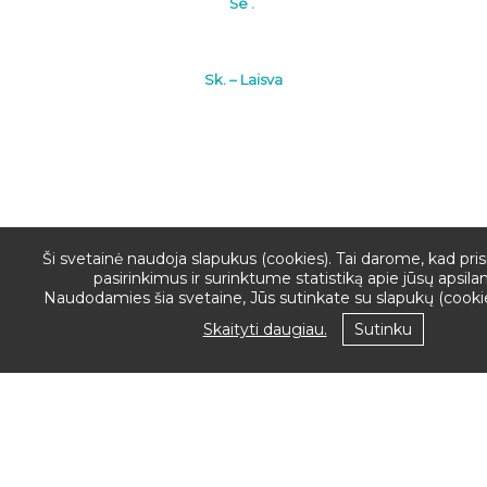
Še .
Sk. – Laisva
Ši svetainė naudoja slapukus (cookies). Tai darome, kad pr
pasirinkimus ir surinktume statistiką apie jūsų apsil
PRENUMERU
Naudodamies šia svetaine, Jūs sutinkate su slapukų (cooki
Skaityti daugiau.
Sutinku
NAUJIENAS