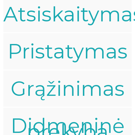
Atsiskaityma
Pristatymas
Grąžinimas
Didmeninė
prekyba