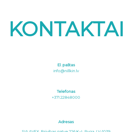
KONTAKTAI
El. paštas
info@nillkin.lv
Telefonas
+371 22848000
Adresas
SIA AVEX, Brivibas gatve 226 K-4, Ryga, LV-1039