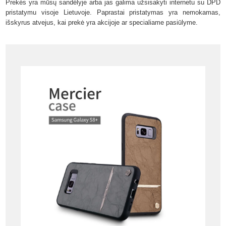
Prekės yra mūsų sandėlyje arba jas galima užsisakyti internetu su DPD
pristatymu visoje Lietuvoje. Paprastai pristatymas yra nemokamas,
išskyrus atvejus, kai prekė yra akcijoje ar specialiame pasiūlyme.