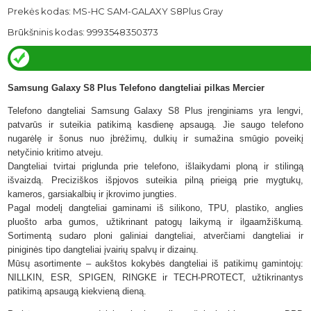
Prekės kodas: MS-HC SAM-GALAXY S8Plus Gray
Brūkšninis kodas: 9993548350373
Samsung Galaxy S8 Plus Telefono dangteliai pilkas Mercier
Telefono dangteliai Samsung Galaxy S8 Plus įrenginiams yra lengvi,
patvarūs ir suteikia patikimą kasdienę apsaugą. Jie saugo telefono
nugarėlę ir šonus nuo įbrėžimų, dulkių ir sumažina smūgio poveikį
netyčinio kritimo atveju.
Dangteliai tvirtai priglunda prie telefono, išlaikydami ploną ir stilingą
išvaizdą. Preciziškos išpjovos suteikia pilną prieigą prie mygtukų,
kameros, garsiakalbių ir įkrovimo jungties.
Pagal modelį dangteliai gaminami iš silikono, TPU, plastiko, anglies
pluošto arba gumos, užtikrinant patogų laikymą ir ilgaamžiškumą.
Sortimentą sudaro ploni galiniai dangteliai, atverčiami dangteliai ir
piniginės tipo dangteliai įvairių spalvų ir dizainų.
Mūsų asortimente – aukštos kokybės dangteliai iš patikimų gamintojų:
NILLKIN, ESR, SPIGEN, RINGKE ir TECH-PROTECT,
užtikrinantys
patikimą apsaugą kiekvieną dieną.