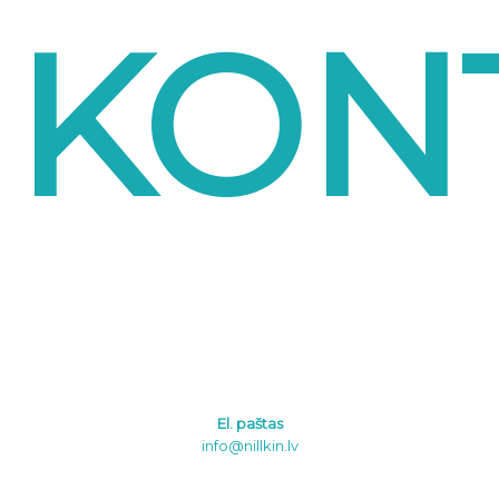
KON
El. paštas
info@nillkin.lv