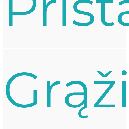
Pris
Grąž