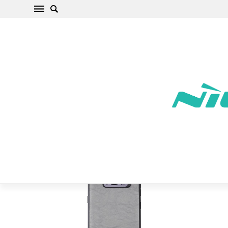
Samsung Galaxy S8 Plus Telefono dangteliai
pilkas Mercier
Pradžia
/
Samsung
/
Galaxy S
/
Galaxy S8 Plus
/
Galaxy S8 Plus
Telefono dangteliai pilkas Mercier