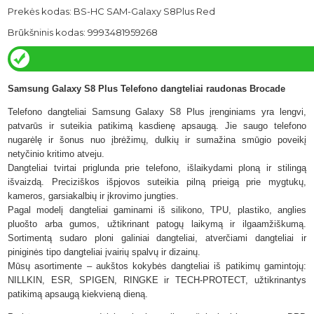
Prekės kodas: BS-HC SAM-Galaxy S8Plus Red
Brūkšninis kodas: 9993481959268
Samsung Galaxy S8 Plus Telefono dangteliai raudonas Brocade
Telefono dangteliai Samsung Galaxy S8 Plus įrenginiams yra lengvi,
patvarūs ir suteikia patikimą kasdienę apsaugą. Jie saugo telefono
nugarėlę ir šonus nuo įbrėžimų, dulkių ir sumažina smūgio poveikį
netyčinio kritimo atveju.
Dangteliai tvirtai priglunda prie telefono, išlaikydami ploną ir stilingą
išvaizdą. Preciziškos išpjovos suteikia pilną prieigą prie mygtukų,
kameros, garsiakalbių ir įkrovimo jungties.
Pagal modelį dangteliai gaminami iš silikono, TPU, plastiko, anglies
pluošto arba gumos, užtikrinant patogų laikymą ir ilgaamžiškumą.
Sortimentą sudaro ploni galiniai dangteliai, atverčiami dangteliai ir
piniginės tipo dangteliai įvairių spalvų ir dizainų.
Mūsų asortimente – aukštos kokybės dangteliai iš patikimų gamintojų:
NILLKIN, ESR, SPIGEN, RINGKE ir TECH-PROTECT,
užtikrinantys
patikimą apsaugą kiekvieną dieną.