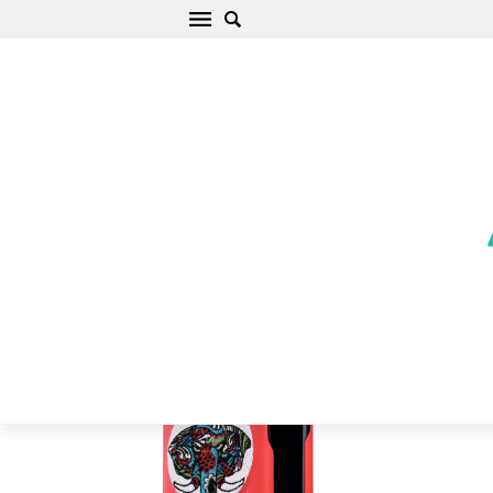
Samsung Galaxy S8 Plus Telefono dangteliai
raudonas Brocade
Pradžia
/
Samsung
/
Galaxy S
/
Galaxy S8 Plus
/
Galaxy S8 Plus
Telefono dangteliai raudonas Brocade