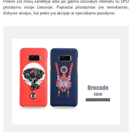
Prekės yra mūsų sandėlyje arba jas galima užsisakyti internetu su DPD
pristatymu visoje Lietuvoje. Paprastai pristatymas yra nemokamas,
išskyrus atvejus, kai prekė yra akcijoje ar specialiame pasiūlyme.