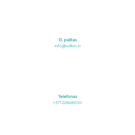
El. paštas
info@nillkin.lv
Telefonas
+371 22848000