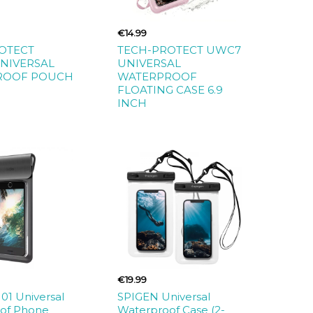
€14.99
OTECT
TECH-PROTECT UWC7
NIVERSAL
UNIVERSAL
ROOF POUCH
WATERPROOF
FLOATING CASE 6.9
INCH
€19.99
01 Universal
SPIGEN Universal
of Phone
Waterproof Case (2-