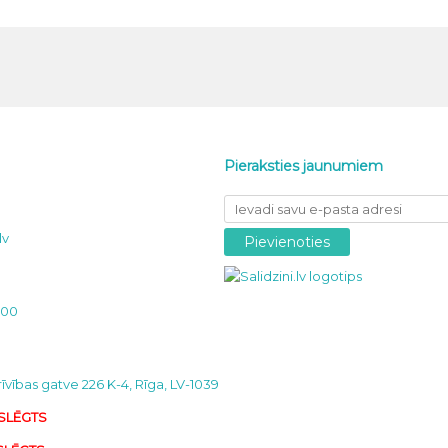
Pieraksties jaunumiem
lv
000
īvības gatve 226 K-4, Rīga, LV-1039
 SLĒGTS