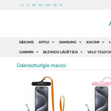
LV
LT
EE
RU
EN
SE
FI
SĀKUMS
APPLE
SAMSUNG
XIAOMI
GARMIN
BEZVADU LĀDĒTĀJS
VELO TELEFO
Ūdensizturīgie maciņi