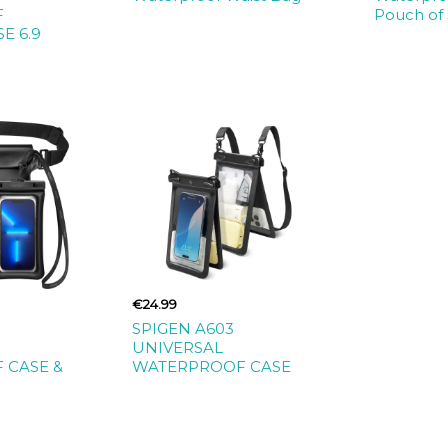
F
Pouch of 
E 6.9
€24.99
SPIGEN A603
UNIVERSAL
 CASE &
WATERPROOF CASE