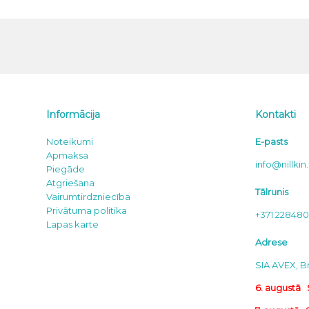
Informācija
Kontakti
Noteikumi
E-pasts
Apmaksa
info@nillkin.
Piegāde
Atgriešana
Tālrunis
Vairumtirdzniecība
Privātuma politika
+371 22848
Lapas karte
Adrese
SIA AVEX, Br
6. augustā