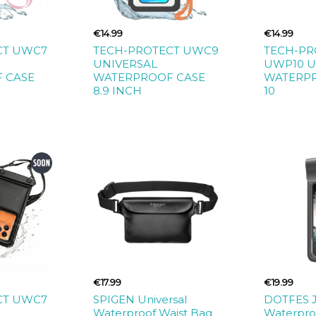
€14.99
€14.99
CT UWC7
TECH-PROTECT UWC9
TECH-PR
UNIVERSAL
UWP10 U
 CASE
WATERPROOF CASE
WATERP
8.9 INCH
10
€17.99
€19.99
CT UWC7
SPIGEN Universal
DOTFES J
Waterproof Waist Bag
Waterpro