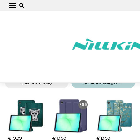
Samsung Galaxy Tab A9 Plus Maciņi un
Aizsargstikli – Kvalitatīvi Aksesuāri
Sākums
/
Samsung
/
Galaxy Tab
/
Galaxy Tab A9 Plus
Maciņi un vāciņi
Ekrāna aizsargstikli
€ 19.99
€ 19.99
€ 19.99