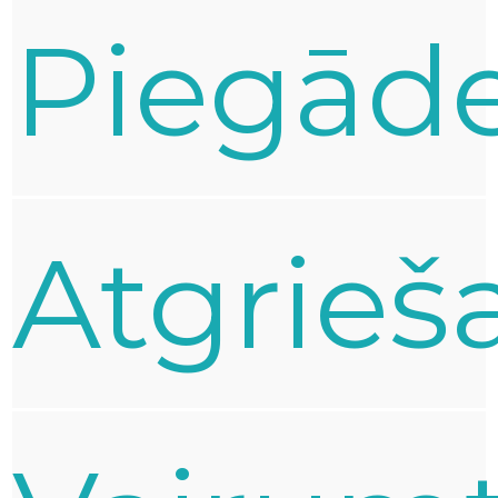
Piegād
Atgrieš