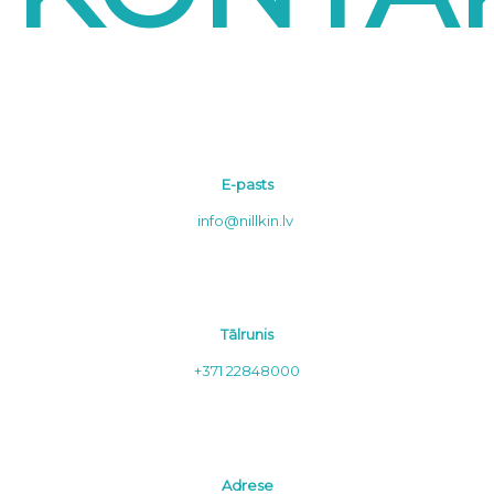
E-pasts
info@nillkin.lv
Tālrunis
+371 22848000
Adrese