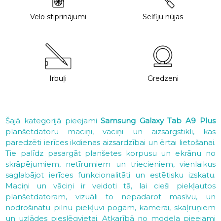
Velo stiprinājumi
Selfiju nūjas
Irbuļi
Gredzeni
Šajā kategorijā pieejami
Samsung Galaxy Tab A9 Plus
planšetdatoru maciņi, vāciņi un aizsargstikli, kas
paredzēti ierīces ikdienas aizsardzībai un ērtai lietošanai.
Tie palīdz pasargāt planšetes korpusu un ekrānu no
skrāpējumiem, netīrumiem un triecieniem, vienlaikus
saglabājot ierīces funkcionalitāti un estētisku izskatu.
Maciņi un vāciņi ir veidoti tā, lai cieši piekļautos
planšetdatoram, vizuāli to nepadarot masīvu, un
nodrošinātu pilnu piekļuvi pogām, kamerai, skaļruņiem
un uzlādes pieslēgvietai. Atkarībā no modeļa pieejami