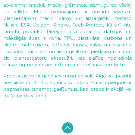
atveramie maciņi, maciņi-grāmatas, aizmugures vāciņi
un ieliktņi. Mūsu piedāvājumā ir dažādu ražotāju
planšetdatoru maciņi, vāciņi un aizsargstikli, tostarp
Nillkin, ESR, Spigen, Ringke, Tech-Protect, kā arī citu
zīmolu produkti. Pieejami risinājumi no dabīgās un
mākslīgās ādas, silikona, TPU, plastikāta, karbona un
citiem materiāliem, dažādās krāsās, stilos un dizainos.
Papildus maciņiem un aizsargstikliem piedāvājumā ir arī
citi planšetdatoru aksesuāri, kas palīdz nodrošināt
pilnvērtīgu ierīces aizsardzību un lietošanas komfortu.
Produktus var iegādāties mūsu veikalā Rīgā vai pasūtīt
tiešsaistē ar DPD piegādi visā Latvijā. Parasti piegāde ir
bezmaksas, izņemot gadījumus, kad prece ir akcijā vai
īpašā piedāvājumā.