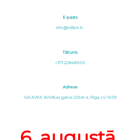
E-pasts
info@nillkin.lv
Tālrunis
+371 22848000
Adrese
SIA AVEX, Brīvības gatve 226 K-4, Rīga, LV-1039
6. augustā