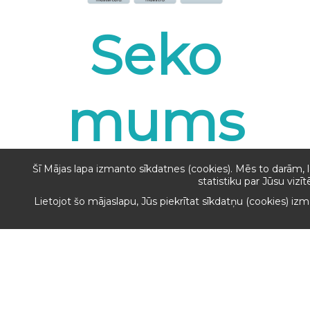
Seko
mums
Šī Mājas lapa izmanto sīkdatnes (cookies). Mēs to darām, 
statistiku par Jūsu vizī
Lietojot šo mājaslapu, Jūs piekrītat sīkdatņu (cookies) iz