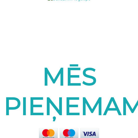
MĒS
PIEŅEMA