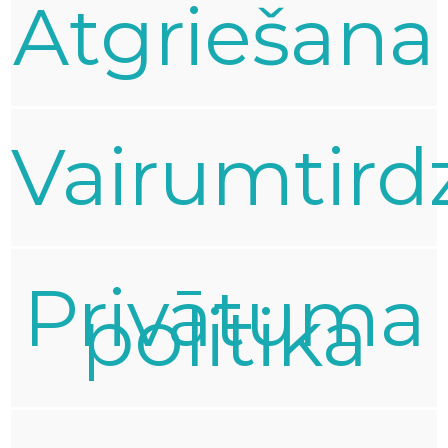
Atgriešana
Vairumtird
Privātuma
politika