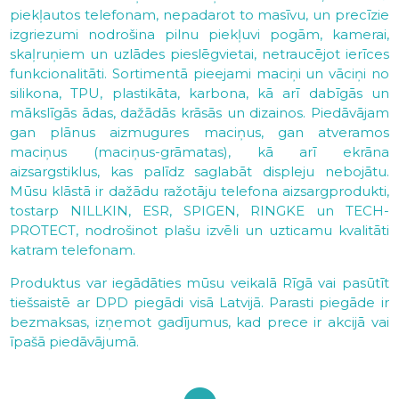
piekļautos telefonam, nepadarot to masīvu, un precīzie
izgriezumi nodrošina pilnu piekļuvi pogām, kamerai,
skaļruņiem un uzlādes pieslēgvietai, netraucējot ierīces
funkcionalitāti. Sortimentā pieejami maciņi un vāciņi no
silikona, TPU, plastikāta, karbona, kā arī dabīgās un
mākslīgās ādas, dažādās krāsās un dizainos. Piedāvājam
gan plānus aizmugures maciņus, gan atveramos
maciņus (maciņus-grāmatas), kā arī ekrāna
aizsargstiklus, kas palīdz saglabāt displeju nebojātu.
Mūsu klāstā ir dažādu ražotāju telefona aizsargprodukti,
tostarp NILLKIN, ESR, SPIGEN, RINGKE un TECH-
PROTECT, nodrošinot plašu izvēli un uzticamu kvalitāti
katram telefonam.
Produktus var iegādāties mūsu veikalā Rīgā vai pasūtīt
tiešsaistē ar DPD piegādi visā Latvijā. Parasti piegāde ir
bezmaksas, izņemot gadījumus, kad prece ir akcijā vai
īpašā piedāvājumā.