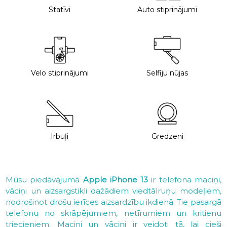
Statīvi
Auto stiprinājumi
Velo stiprinājumi
Selfiju nūjas
Irbuļi
Gredzeni
Mūsu piedāvājumā
Apple iPhone 13
ir telefona maciņi,
vāciņi un aizsargstikli dažādiem viedtālruņu modeļiem,
nodrošinot drošu ierīces aizsardzību ikdienā. Tie pasargā
telefonu no skrāpējumiem, netīrumiem un kritienu
triecieniem. Maciņi un vāciņi ir veidoti tā, lai cieši