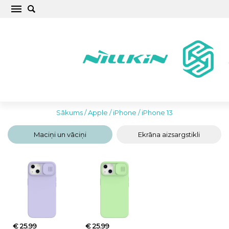
Apple iPhone 13 aksesuāri – maciņi, vāciņi un
aizsargstikli ar piegādi visā Latvijā
Sākums
/
Apple
/
iPhone
/
iPhone 13
Maciņi un vāciņi
Ekrāna aizsargstikli
€ 25.99
€ 25.99