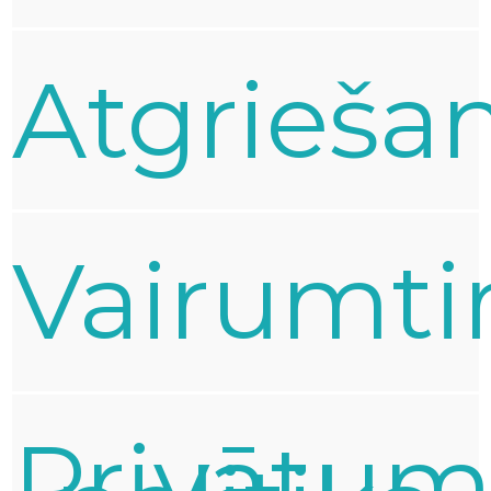
Atgrieša
Vairumti
Privātu