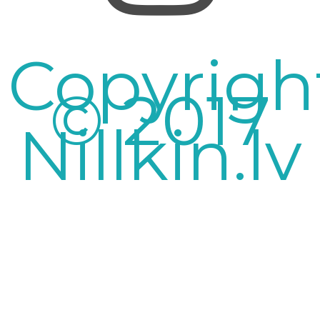
Copyrigh
© 2017
Nillkin.lv