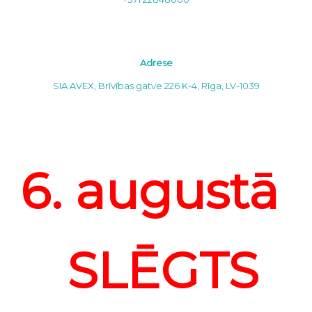
Adrese
SIA AVEX, Brīvības gatve 226 K-4, Rīga, LV-1039
6. augustā
SLĒGTS