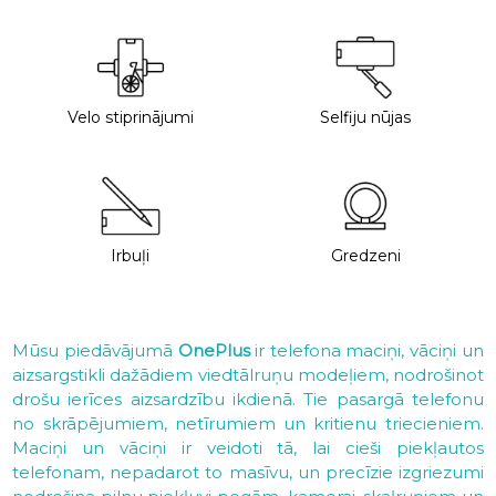
Velo stiprinājumi
Selfiju nūjas
Irbuļi
Gredzeni
Mūsu piedāvājumā
OnePlus
ir telefona maciņi, vāciņi un
aizsargstikli dažādiem viedtālruņu modeļiem, nodrošinot
drošu ierīces aizsardzību ikdienā. Tie pasargā telefonu
no skrāpējumiem, netīrumiem un kritienu triecieniem.
Maciņi un vāciņi ir veidoti tā, lai cieši piekļautos
telefonam, nepadarot to masīvu, un precīzie izgriezumi