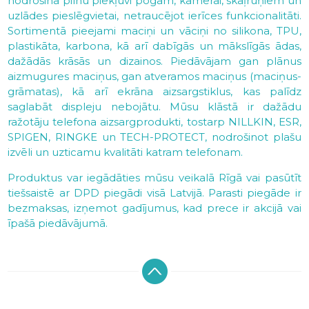
nodrošina pilnu piekļuvi pogām, kamerai, skaļruņiem un
uzlādes pieslēgvietai, netraucējot ierīces funkcionalitāti.
Sortimentā pieejami maciņi un vāciņi no silikona, TPU,
plastikāta, karbona, kā arī dabīgās un mākslīgās ādas,
dažādās krāsās un dizainos. Piedāvājam gan plānus
aizmugures maciņus, gan atveramos maciņus (maciņus-
grāmatas), kā arī ekrāna aizsargstiklus, kas palīdz
saglabāt displeju nebojātu. Mūsu klāstā ir dažādu
ražotāju telefona aizsargprodukti, tostarp NILLKIN, ESR,
SPIGEN, RINGKE un TECH-PROTECT, nodrošinot plašu
izvēli un uzticamu kvalitāti katram telefonam.
Produktus var iegādāties mūsu veikalā Rīgā vai pasūtīt
tiešsaistē ar DPD piegādi visā Latvijā. Parasti piegāde ir
bezmaksas, izņemot gadījumus, kad prece ir akcijā vai
īpašā piedāvājumā.