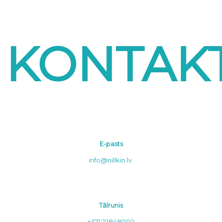
KONTAKT
E-pasts
info@nillkin.lv
Tālrunis
+371 22848000