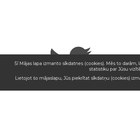
Šī Mājas lapa izmanto sīkdatnes (cookies). Mēs to darām, 
statistiku par Jūsu vizī
Lietojot šo mājaslapu, Jūs piekrītat sīkdatņu (cookies) iz