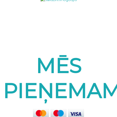
MĒS
PIEŅEMA