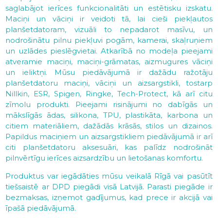
saglabājot ierīces funkcionalitāti un estētisku izskatu.
Maciņi un vāciņi ir veidoti tā, lai cieši piekļautos
planšetdatoram, vizuāli to nepadarot masīvu, un
nodrošinātu pilnu piekļuvi pogām, kamerai, skaļruņiem
un uzlādes pieslēgvietai. Atkarībā no modeļa pieejami
atveramie maciņi, maciņi-grāmatas, aizmugures vāciņi
un ieliktņi. Mūsu piedāvājumā ir dažādu ražotāju
planšetdatoru maciņi, vāciņi un aizsargstikli, tostarp
Nillkin, ESR, Spigen, Ringke, Tech-Protect, kā arī citu
zīmolu produkti. Pieejami risinājumi no dabīgās un
mākslīgās ādas, silikona, TPU, plastikāta, karbona un
citiem materiāliem, dažādās krāsās, stilos un dizainos.
Papildus maciņiem un aizsargstikliem piedāvājumā ir arī
citi planšetdatoru aksesuāri, kas palīdz nodrošināt
pilnvērtīgu ierīces aizsardzību un lietošanas komfortu.
Produktus var iegādāties mūsu veikalā Rīgā vai pasūtīt
tiešsaistē ar DPD piegādi visā Latvijā. Parasti piegāde ir
bezmaksas, izņemot gadījumus, kad prece ir akcijā vai
īpašā piedāvājumā.