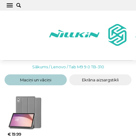
Lenovo Tab M9 9.0 TB-310 Planšetes Maciņi un
Vāciņi
Sākums
/
Lenovo
/
Tab M9 9.0 TB-310
Maciņi un vāciņi
Ekrāna aizsargstikli
€ 19.99