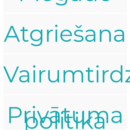
Atgriešana
Vairumtird
Privātuma
politika