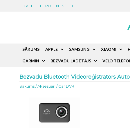
LV
LT
EE
RU
EN
SE
FI
SĀKUMS
APPLE
SAMSUNG
XIAOMI
GARMIN
BEZVADU LĀDĒTĀJS
VELO TELEFO
Bezvadu Bluetooth Videoreģistrators Aut
Sākums
/
Aksesuāri
/
Car DVR