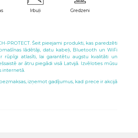
as
Irbuļi
Gredzeni
H-PROTECT. Šeit pieejami produkti, kas paredzēti
automašīnas lādētāji, datu kabeļi, Bluetooth un WiFi
ūpīgi atlasīti, lai garantētu augstu kvalitāti un
aistē ar ātru piegādi visā Latvijā. Izvēloties mūsu
 internetā.
ir bezmaksas, izņemot gadījumus, kad prece ir akcijā