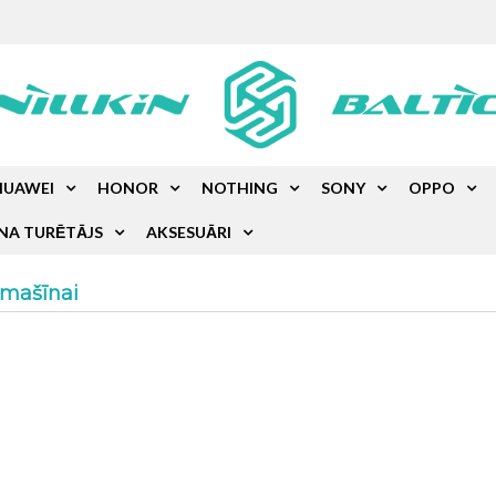
HUAWEI
HONOR
NOTHING
SONY
OPPO
NA TURĒTĀJS
AKSESUĀRI
omašīnai