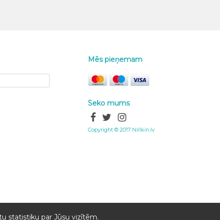
Mēs pieņemam
Seko mums
Copyright © 2017 Nillkin.lv
u statistiku par Jūsu vizītēm.