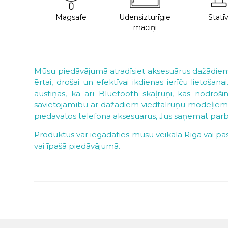
Magsafe
Ūdensizturīgie
Statīv
maciņi
Mūsu piedāvājumā atradīsiet aksesuārus dažādiem
ērtai, drošai un efektīvai ikdienas ierīču lietošan
austiņas, kā arī Bluetooth skaļruņi, kas nodroši
savietojamību ar dažādiem viedtālruņu modeļiem. Ak
piedāvātos telefona aksesuārus, Jūs saņemat pārba
Produktus var iegādāties mūsu veikalā Rīgā vai pasū
vai īpašā piedāvājumā.