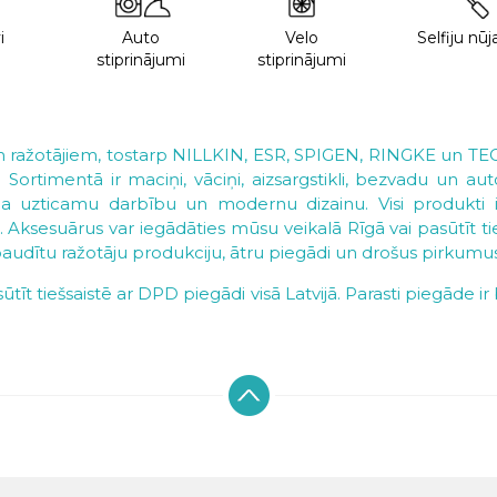
i
Auto
Velo
Selfiju nūj
stiprinājumi
stiprinājumi
 ražotājiem, tostarp NILLKIN, ESR, SPIGEN, RINGKE un TEC
ai. Sortimentā ir maciņi, vāciņi, aizsargstikli, bezvadu un 
na uzticamu darbību un modernu dizainu. Visi produkti ir r
sesuārus var iegādāties mūsu veikalā Rīgā vai pasūtīt tiešs
udītu ražotāju produkciju, ātru piegādi un drošus pirkumus
tīt tiešsaistē ar DPD piegādi visā Latvijā. Parasti piegāde 