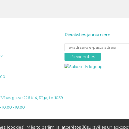
Pieraksties jaunumiem
lv
000
īvības gatve 226 K-4, Rīga, LV-1039
 - 10.00 - 18.00
es (cookies). Mēs to darām, lai atcerētos Jūsu izvēles un apkopot