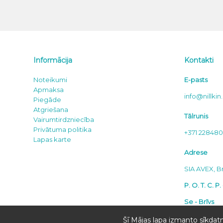
Informācija
Kontakti
Noteikumi
E-pasts
Apmaksa
info@nillkin.
Piegāde
Atgriešana
Tālrunis
Vairumtirdzniecība
Privātuma politika
+371 22848
Lapas karte
Adrese
SIA AVEX, Br
P. O. T. C. P.
Se - Brīvs
Sv - Brīvs
Šī Mājas lapa izmanto sīkdatn