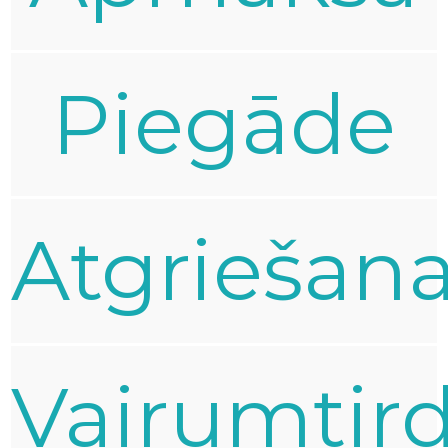
Piegāde
Atgriešan
Vairumtir