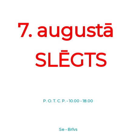
7. augustā
SLĒGTS
P. O. T. C. P. - 10.00 - 18.00
Se - Brīvs