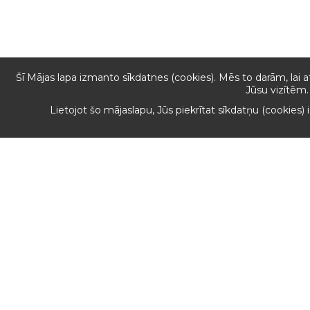
Šī Mājas lapa izmanto sīkdatnes (cookies). Mēs to darām, lai 
Jūsu vizītēm.
Lietojot šo mājaslapu, Jūs piekrītat sīkdatņu (cookies)