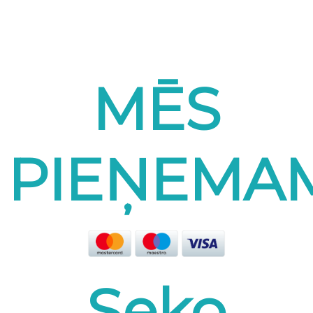
MĒS
PIEŅEMA
Seko