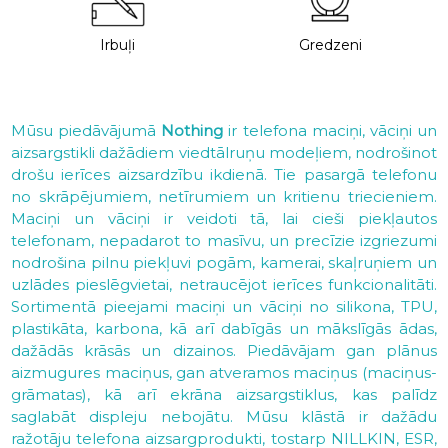
Irbuļi
Gredzeni
Mūsu piedāvājumā
Nothing
ir telefona maciņi, vāciņi un
aizsargstikli dažādiem viedtālruņu modeļiem, nodrošinot
drošu ierīces aizsardzību ikdienā. Tie pasargā telefonu
no skrāpējumiem, netīrumiem un kritienu triecieniem.
Maciņi un vāciņi ir veidoti tā, lai cieši piekļautos
telefonam, nepadarot to masīvu, un precīzie izgriezumi
nodrošina pilnu piekļuvi pogām, kamerai, skaļruņiem un
uzlādes pieslēgvietai, netraucējot ierīces funkcionalitāti.
Sortimentā pieejami maciņi un vāciņi no silikona, TPU,
plastikāta, karbona, kā arī dabīgās un mākslīgās ādas,
dažādās krāsās un dizainos. Piedāvājam gan plānus
aizmugures maciņus, gan atveramos maciņus (maciņus-
grāmatas), kā arī ekrāna aizsargstiklus, kas palīdz
saglabāt displeju nebojātu. Mūsu klāstā ir dažādu
ražotāju telefona aizsargprodukti, tostarp NILLKIN, ESR,