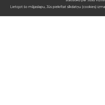
statistiku par Jūsu vizīt
Lietojot šo mājaslapu, Jūs piekrītat sīkdatņu (cookies) izm