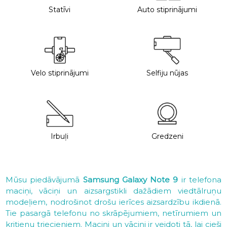
Statīvi
Auto stiprinājumi
Velo stiprinājumi
Selfiju nūjas
Irbuļi
Gredzeni
Mūsu piedāvājumā
Samsung Galaxy Note 9
ir telefona
maciņi, vāciņi un aizsargstikli dažādiem viedtālruņu
modeļiem, nodrošinot drošu ierīces aizsardzību ikdienā.
Tie pasargā telefonu no skrāpējumiem, netīrumiem un
kritienu triecieniem. Maciņi un vāciņi ir veidoti tā, lai cieši