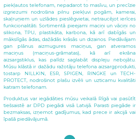
piekļautos telefonam, nepadarot to masīvu, un precīzie
izgriezumi nodrošina pilnu piekļuvi pogām, kamerai,
skaļruņiem un uzlādes pieslēgvietai, netraucējot ierīces
funkcionalitāti. Sortimentā pieejami maciņi un vāciņi no
silikona, TPU, plastikāta, karbona, kā arī dabīgās un
mākslīgās ādas, dažādās krāsās un dizainos. Piedāvājam
gan plānus aizmugures maciņus, gan atveramos
maciņus (maciņus-grāmatas), kā arī ekrāna
aizsargstiklus, kas palīdz saglabāt displeju nebojātu.
Mūsu klāstā ir dažādu ražotāju telefona aizsargprodukti,
tostarp NILLKIN, ESR, SPIGEN, RINGKE un TECH-
PROTECT, nodrošinot plašu izvēli un uzticamu kvalitāti
katram telefonam.
Produktus var iegādāties mūsu veikalā Rīgā vai pasūtīt
tiešsaistē ar DPD piegādi visā Latvijā. Parasti piegāde ir
bezmaksas, izņemot gadījumus, kad prece ir akcijā vai
īpašā piedāvājumā.