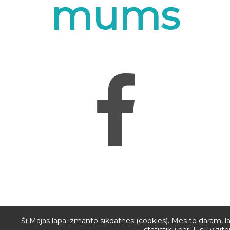
mums
Šī Mājas lapa izmanto sīkdatnes (cookies). Mēs to darām, l