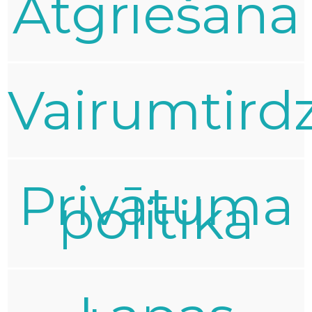
Atgriešana
Vairumtird
Privātuma
politika