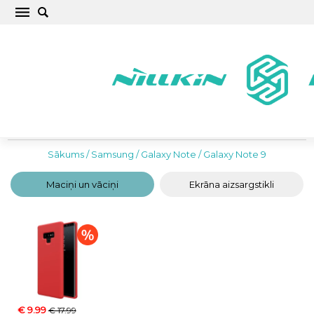
Labākie Samsung Galaxy Note 9 Maciņi un
Vāciņi
Sākums
/
Samsung
/
Galaxy Note
/
Galaxy Note 9
Maciņi un vāciņi
Ekrāna aizsargstikli
€ 9.99
€ 17.99