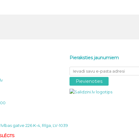
Pieraksties jaunumiem
lv
000
īvības gatve 226 K-4, Rīga, LV-1039
 SLĒGTS