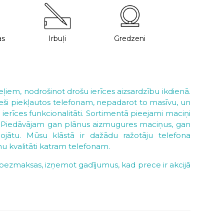
as
Irbuļi
Gredzeni
eļiem, nodrošinot drošu ierīces aizsardzību ikdienā.
cieši piekļautos telefonam, nepadarot to masīvu, un
ierīces funkcionalitāti. Sortimentā pieejami maciņi
nos. Piedāvājam gan plānus aizmugures maciņus, gan
ojātu. Mūsu klāstā ir dažādu ražotāju telefona
u kvalitāti katram telefonam.
ir bezmaksas, izņemot gadījumus, kad prece ir akcijā