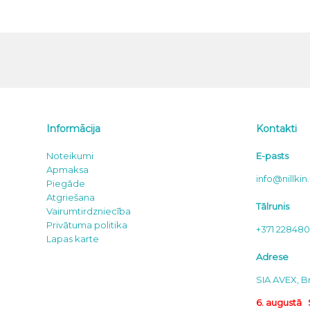
Informācija
Kontakti
Noteikumi
E-pasts
Apmaksa
info@nillkin.
Piegāde
Atgriešana
Tālrunis
Vairumtirdzniecība
Privātuma politika
+371 22848
Lapas karte
Adrese
SIA AVEX, Br
6. augustā