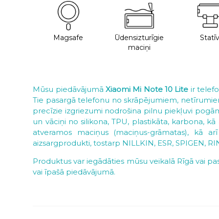
Magsafe
Ūdensizturīgie
Statīv
maciņi
Mūsu piedāvājumā
Xiaomi Mi Note 10 Lite
ir telef
Tie pasargā telefonu no skrāpējumiem, netīrumiem u
precīzie izgriezumi nodrošina pilnu piekļuvi pogām
un vāciņi no silikona, TPU, plastikāta, karbona, 
atveramos maciņus (maciņus-grāmatas), kā arī 
aizsargprodukti, tostarp NILLKIN, ESR, SPIGEN, R
Produktus var iegādāties mūsu veikalā Rīgā vai pasū
vai īpašā piedāvājumā.