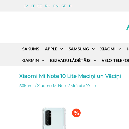
LV
LT
EE
RU
EN
SE
FI
SĀKUMS
APPLE
SAMSUNG
XIAOMI
GARMIN
BEZVADU LĀDĒTĀJS
VELO TELEFO
Xiaomi Mi Note 10 Lite Maciņi un Vāciņi
Sākums
/
Xiaomi
/
Mi Note
/
Mi Note 10 Lite