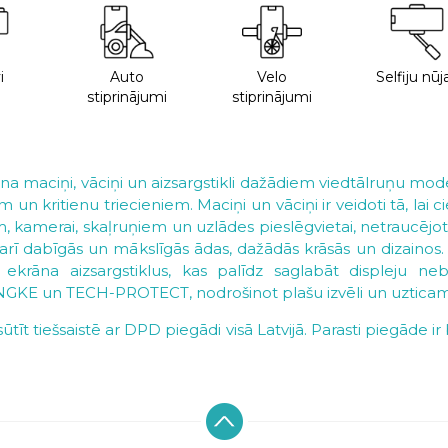
i
Auto
Velo
Selfiju nūj
stiprinājumi
stiprinājumi
ona maciņi, vāciņi un aizsargstikli dažādiem viedtālruņu mod
n kritienu triecieniem. Maciņi un vāciņi ir veidoti tā, lai 
, kamerai, skaļruņiem un uzlādes pieslēgvietai, netraucējot 
kā arī dabīgās un mākslīgās ādas, dažādās krāsās un dizai
ekrāna aizsargstiklus, kas palīdz saglabāt displeju neb
INGKE un TECH-PROTECT, nodrošinot plašu izvēli un uzticam
tīt tiešsaistē ar DPD piegādi visā Latvijā. Parasti piegāde 