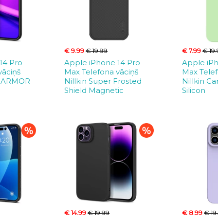
€ 9.99
€ 19.99
€ 7.99
€ 19
14 Pro
Apple iPhone 14 Pro
Apple iP
vāciņš
Max Telefona vāciņš
Max Telef
E ARMOR
Nillkin Super Frosted
Nillkin Ca
Shield Magnetic
Silicon
€ 14.99
€ 19.99
€ 8.99
€ 19