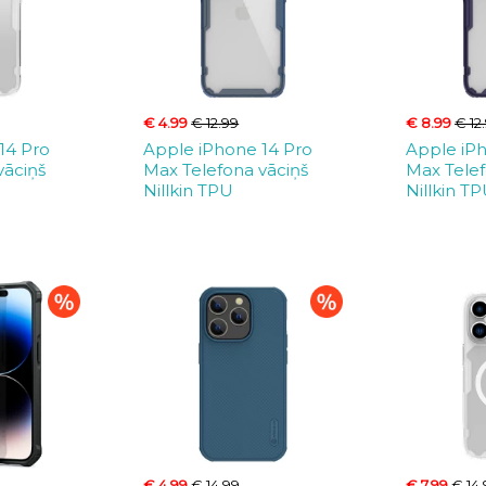
€ 4.99
€ 12.99
€ 8.99
€ 12
14 Pro
Apple iPhone 14 Pro
Apple iP
vāciņš
Max Telefona vāciņš
Max Telef
Nillkin TPU
Nillkin T
€ 4.99
€ 14.99
€ 7.99
€ 14