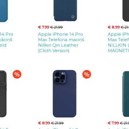
€ 7.99
€ 21.99
€ 8.99
€ 21
14 Pro
Apple iPhone 14 Pro
Apple iP
vāciņš
Max Telefona maciņš
Max Telef
eld
Nillkin Qin Leather
NILLKIN
(Cloth Version)
MAGNET
€ 8.99
€ 21.99
€ 7.99
€ 21.