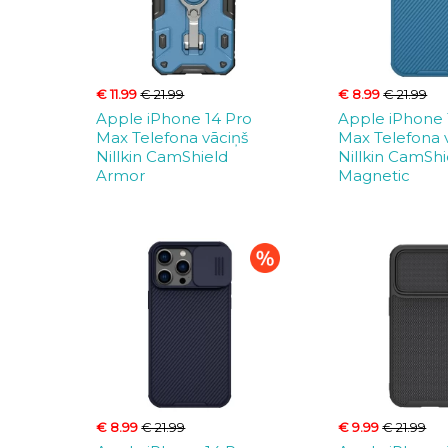
€ 11.99
€ 21.99
€ 8.99
€ 21.99
Apple iPhone 14 Pro
Apple iPhone 
Max Telefona vāciņš
Max Telefona 
Nillkin CamShield
Nillkin CamShi
Armor
Magnetic
€ 8.99
€ 21.99
€ 9.99
€ 21.99