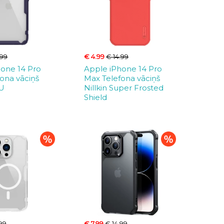
.99
€ 4.99
€ 14.99
hone 14 Pro
Apple iPhone 14 Pro
ona vāciņš
Max Telefona vāciņš
PU
Nillkin Super Frosted
Shield
.99
€ 7.99
€ 14.99