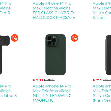
14 Pro
Apple iPhone 14 Pro
Apple iP
vāciņš
Max Telefona vāciņš
Max Telef
D AIR
ESR CLASSIC HYBRID
Nillkin Ca
HALOLOCK MAGSAFE
Silicon
€ 9.99
€ 21.99
€ 7.99
€ 21.
14 Pro
Apple iPhone 14 Pro
Apple iP
vāciņš
Max Telefona vāciņš
Max Tele
ic Fiber S
NILLKIN LENSWING
Nillkin Qi
MAGNETIC
(Plain Ver