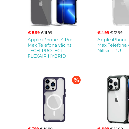
€ 8.99
€ 11.99
€ 4.99
€ 12.99
Apple iPhone 14 Pro
Apple iPhone 
Max Telefona vāciņš
Max Telefona 
TECH-PROTECT
Nillkin TPU
FLEXAIR HYBRID
€ 7.99
€ 14.99
€ 6.99
€ 14.99