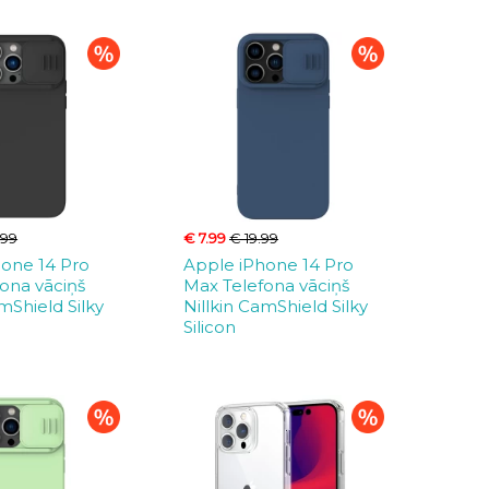
.99
€ 7.99
€ 19.99
hone 14 Pro
Apple iPhone 14 Pro
ona vāciņš
Max Telefona vāciņš
mShield Silky
Nillkin CamShield Silky
Silicon