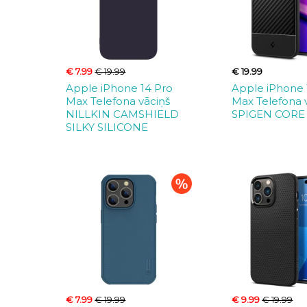
€ 7.99
€ 19.99
€ 19.99
Apple iPhone 14 Pro
Apple iPhone 
Max Telefona vāciņš
Max Telefona 
NILLKIN CAMSHIELD
SPIGEN COR
SILKY SILICONE
€ 7.99
€ 19.99
€ 9.99
€ 19.99