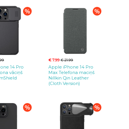
.99
€ 7.99
€ 21.99
hone 14 Pro
Apple iPhone 14 Pro
ona vāciņš
Max Telefona maciņš
amShield
Nillkin Qin Leather
(Cloth Version)