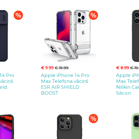
€ 9.99
€ 19.99
€ 8.99
€ 19
14 Pro
Apple iPhone 14 Pro
Apple iP
vāciņš
Max Telefona vāciņš
Max Telef
eld
ESR AIR SHIELD
Nillkin Ca
BOOST
Silicon