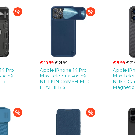
€ 10.99
€ 21.99
€ 9.99
€ 21
14 Pro
Apple iPhone 14 Pro
Apple iP
vāciņš
Max Telefona vāciņš
Max Telef
eld
NILLKIN CAMSHIELD
Nillkin C
LEATHER S
Magnetic