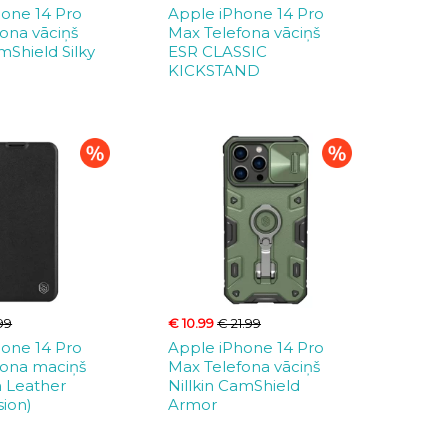
hone 14 Pro
Apple iPhone 14 Pro
ona vāciņš
Max Telefona vāciņš
mShield Silky
ESR CLASSIC
KICKSTAND
99
€ 10.99
€ 21.99
hone 14 Pro
Apple iPhone 14 Pro
fona maciņš
Max Telefona vāciņš
n Leather
Nillkin CamShield
sion)
Armor