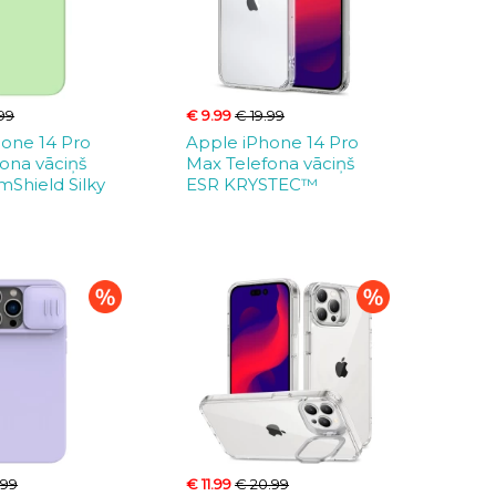
.99
€ 9.99
€ 19.99
hone 14 Pro
Apple iPhone 14 Pro
ona vāciņš
Max Telefona vāciņš
mShield Silky
ESR KRYSTEC™
.99
€ 11.99
€ 20.99