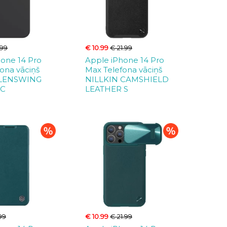
.99
€ 10.99
€ 21.99
hone 14 Pro
Apple iPhone 14 Pro
ona vāciņš
Max Telefona vāciņš
 LENSWING
NILLKIN CAMSHIELD
IC
LEATHER S
99
€ 10.99
€ 21.99