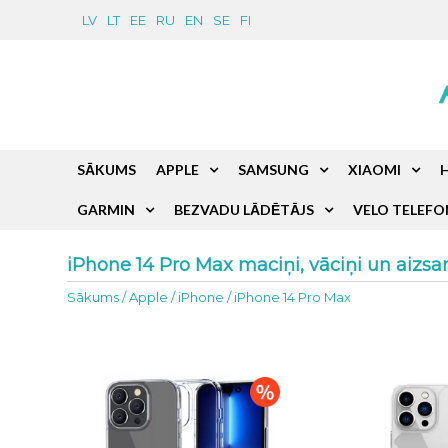
LV
LT
EE
RU
EN
SE
FI
SĀKUMS
APPLE
SAMSUNG
XIAOMI
GARMIN
BEZVADU LĀDĒTĀJS
VELO TELEFO
iPhone 14 Pro Max maciņi, vāciņi un aizsar
Sākums
/
Apple
/
iPhone
/
iPhone 14 Pro Max