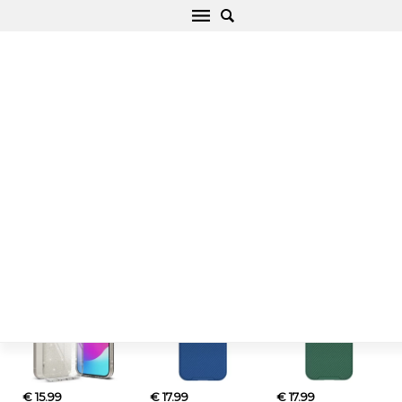
iPhone 15 maciņi, vāciņi un aizsargstikli uz
vietas
Sākums
/
Apple
/
iPhone
/
iPhone 15
Maciņi un vāciņi
Ekrāna aizsargstikli
€ 15.99
€ 17.99
€ 17.99