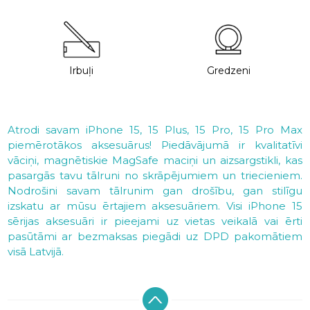
Irbuļi
Gredzeni
Atrodi savam iPhone 15, 15 Plus, 15 Pro, 15 Pro Max
piemērotākos aksesuārus! Piedāvājumā ir kvalitatīvi
vāciņi, magnētiskie MagSafe maciņi un aizsargstikli, kas
pasargās tavu tālruni no skrāpējumiem un triecieniem.
Nodrošini savam tālrunim gan drošību, gan stilīgu
izskatu ar mūsu ērtajiem aksesuāriem. Visi iPhone 15
sērijas aksesuāri ir pieejami uz vietas veikalā vai ērti
pasūtāmi ar bezmaksas piegādi uz DPD pakomātiem
visā Latvijā.