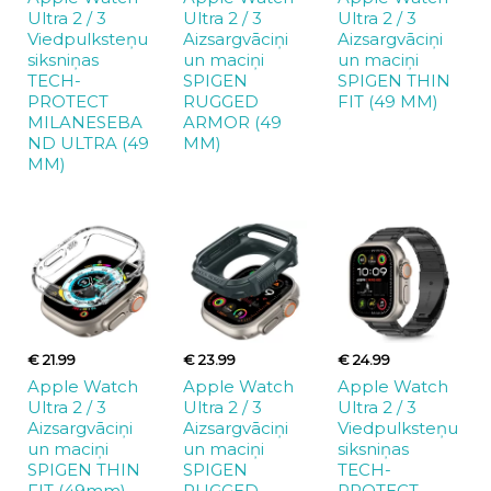
Ultra 2 / 3
Ultra 2 / 3
Ultra 2 / 3
Viedpulksteņu
Aizsargvāciņi
Aizsargvāciņi
siksniņas
un maciņi
un maciņi
TECH-
SPIGEN
SPIGEN THIN
PROTECT
RUGGED
FIT (49 MM)
MILANESEBA
ARMOR (49
ND ULTRA (49
MM)
MM)
€ 21.99
€ 23.99
€ 24.99
Apple Watch
Apple Watch
Apple Watch
Ultra 2 / 3
Ultra 2 / 3
Ultra 2 / 3
Aizsargvāciņi
Aizsargvāciņi
Viedpulksteņu
un maciņi
un maciņi
siksniņas
SPIGEN THIN
SPIGEN
TECH-
FIT (49mm)
RUGGED
PROTECT