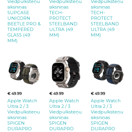
Viedpulksteņu
Viedpulksteņu
Viedpulksteņu
siksniņas
siksniņas
siksniņas
SUPCASE
TECH-
TECH-
UNICORN
PROTECT
PROTECT
BEETLE PRO &
STEELBAND
STEELBAND
TEMPERED
ULTRA (49
ULTRA (49
GLASS (49
MM)
MM)
MM)
€ 49.99
€ 49.99
€ 49.99
Apple Watch
Apple Watch
Apple Watch
Ultra 2 / 3
Ultra 2 / 3
Ultra 2 / 3
Viedpulksteņu
Viedpulksteņu
Viedpulksteņu
siksniņas
siksniņas
siksniņas
SPIGEN
SPIGEN
SPIGEN
DURAPRO
DURAPRO
DURAPRO