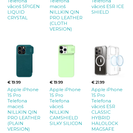
Telefona
Telefona
Telefona
vāciņš SPIGEN
maciņš
vāciņš ESR ICE
LIQUID
NILLKIN QIN
SHIELD
CRYSTAL
PRO LEATHER
(CLOTH
VERSION)
€ 19.99
€ 19.99
€ 21.99
Apple iPhone
Apple iPhone
Apple iPhone
15 Pro
15 Pro
15 Pro
Telefona
Telefona
Telefona
maciņš
vāciņš
vāciņš ESR
NILLKIN QIN
NILLKIN
CLASSIC
PRO LEATHER
CAMSHIELD
HYBRID
(PLAIN
SILKY SILICON
HALOLOCK
VERSION)
MAGSAFE