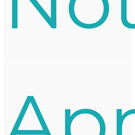
No
Ap