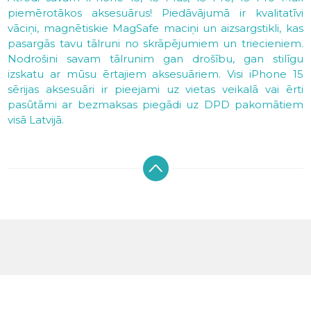
piemērotākos aksesuārus! Piedāvājumā ir kvalitatīvi
vāciņi, magnētiskie MagSafe maciņi un aizsargstikli, kas
pasargās tavu tālruni no skrāpējumiem un triecieniem.
Nodrošini savam tālrunim gan drošību, gan stilīgu
izskatu ar mūsu ērtajiem aksesuāriem. Visi iPhone 15
sērijas aksesuāri ir pieejami uz vietas veikalā vai ērti
pasūtāmi ar bezmaksas piegādi uz DPD pakomātiem
visā Latvijā.