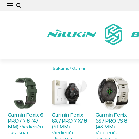
Garmin siksniņas un aksesuāri
viedpulksteņiem
Sākums
/
Garmin
Garmin Fenix 6
Garmin Fenix
Garmin Fenix
PRO / 7 8 (47
6X / PRO 7 X/ 8
6S / PRO 7S 8
MM)
Viedierīču
(51 MM)
(43 MM)
aksesuāri
Viedierīču
Viedierīču
aksesuāri
aksesuāri