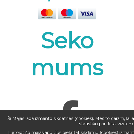
Seko
mums
Šī Mājas lapa izmanto sīkdatnes (cookies). Mēs to darām, lai
statistiku par Jūsu vizītēm.
Lietojot šo mājaslapu, Jūs piekrītat sīkdatņu (cookies) izman