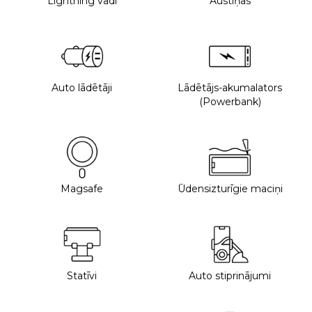
Lightning vadi
Austiņas
Auto lādētāji
Lādētājs-akumalators
(Powerbank)
Magsafe
Ūdensizturīgie maciņi
Statīvi
Auto stiprinājumi