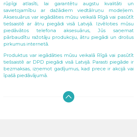
rūpīgi atlasīti, lai garantētu augstu kvalitāti un
savietojamību ar dažādiem viedtālruņu modeļiem.
Aksesuārus var iegādāties mūsu veikalā Rīgā vai pasūtīt
tiešsaistē ar ātru piegādi visā Latvijā. Izvēloties mūsu
piedāvātos telefona aksesuārus, Jūs saņemat
pārbaudītu ražotāju produkciju, ātru piegādi un drošus
pirkumus internetā.
Produktus var iegādāties mūsu veikalā Rīgā vai pasūtīt
tiešsaistē ar DPD piegādi visā Latvijā. Parasti piegāde ir
bezmaksas, izņemot gadījumus, kad prece ir akcijā vai
īpašā piedāvājumā.