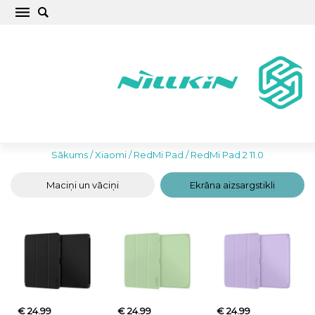
RedMi Pad 2 11.0 vāciņi, maciņi un aizsargstikli
– Aizsargā savu jauno iPad stilīgi un droši
Sākums
/
Xiaomi
/
RedMi Pad
/
RedMi Pad 2 11.0
Maciņi un vāciņi
Ekrāna aizsargstikli
€ 24.99
€ 24.99
€ 24.99