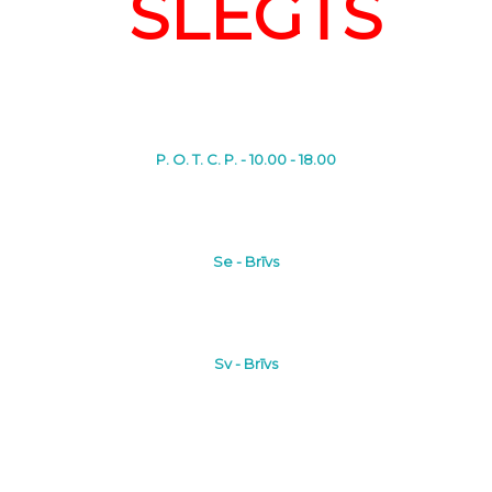
SLĒGTS
P. O. T. C. P. - 10.00 - 18.00
Se - Brīvs
Sv - Brīvs