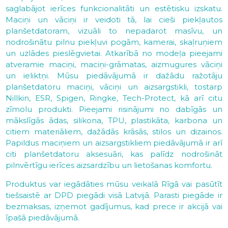
saglabājot ierīces funkcionalitāti un estētisku izskatu.
Maciņi un vāciņi ir veidoti tā, lai cieši piekļautos
planšetdatoram, vizuāli to nepadarot masīvu, un
nodrošinātu pilnu piekļuvi pogām, kamerai, skaļruņiem
un uzlādes pieslēgvietai. Atkarībā no modeļa pieejami
atveramie maciņi, maciņi-grāmatas, aizmugures vāciņi
un ieliktņi. Mūsu piedāvājumā ir dažādu ražotāju
planšetdatoru maciņi, vāciņi un aizsargstikli, tostarp
Nillkin, ESR, Spigen, Ringke, Tech-Protect, kā arī citu
zīmolu produkti. Pieejami risinājumi no dabīgās un
mākslīgās ādas, silikona, TPU, plastikāta, karbona un
citiem materiāliem, dažādās krāsās, stilos un dizainos.
Papildus maciņiem un aizsargstikliem piedāvājumā ir arī
citi planšetdatoru aksesuāri, kas palīdz nodrošināt
pilnvērtīgu ierīces aizsardzību un lietošanas komfortu.
Produktus var iegādāties mūsu veikalā Rīgā vai pasūtīt
tiešsaistē ar DPD piegādi visā Latvijā. Parasti piegāde ir
bezmaksas, izņemot gadījumus, kad prece ir akcijā vai
īpašā piedāvājumā.