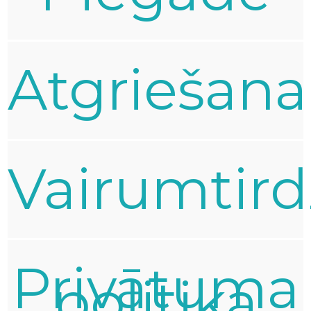
Atgriešana
Vairumtird
Privātuma
politika