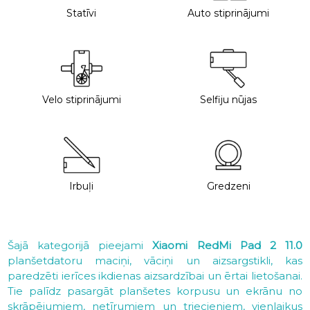
Statīvi
Auto stiprinājumi
Velo stiprinājumi
Selfiju nūjas
Irbuļi
Gredzeni
Šajā kategorijā pieejami
Xiaomi RedMi Pad 2 11.0
planšetdatoru maciņi, vāciņi un aizsargstikli, kas
paredzēti ierīces ikdienas aizsardzībai un ērtai lietošanai.
Tie palīdz pasargāt planšetes korpusu un ekrānu no
skrāpējumiem, netīrumiem un triecieniem, vienlaikus