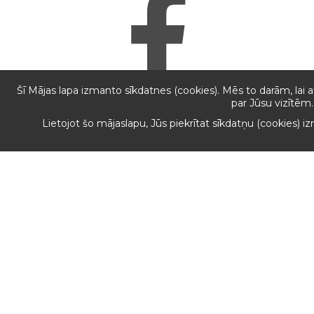
Šī Mājas lapa izmanto sīkdatnes (cookies). Mēs to darām, lai 
par Jūsu vizītēm.
Lietojot šo mājaslapu, Jūs piekrītat sīkdatņu (cookies) 