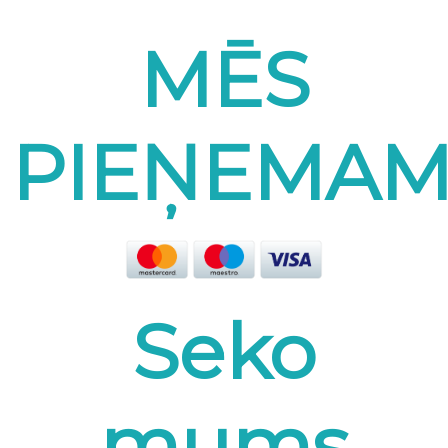
MĒS
PIEŅEMA
Seko
mums