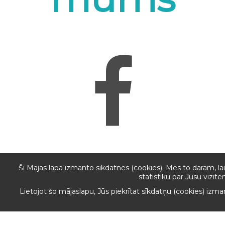
Šī Mājas lapa izmanto sīkdatnes (cookies). Mēs to darām, l
statistiku par Jūsu vizītē
Lietojot šo mājaslapu, Jūs piekrītat sīkdatņu (cookies) izm