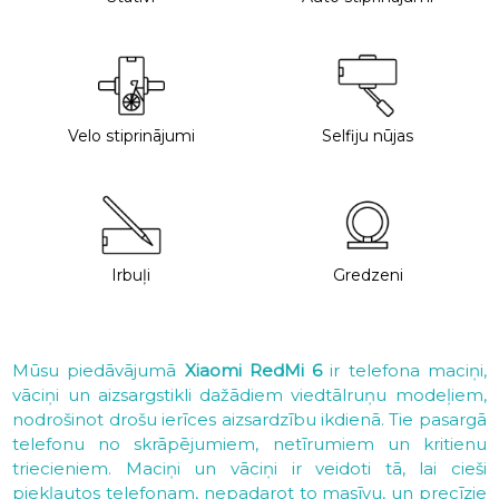
Velo stiprinājumi
Selfiju nūjas
Irbuļi
Gredzeni
Mūsu piedāvājumā
Xiaomi RedMi 6
ir telefona maciņi,
vāciņi un aizsargstikli dažādiem viedtālruņu modeļiem,
nodrošinot drošu ierīces aizsardzību ikdienā. Tie pasargā
telefonu no skrāpējumiem, netīrumiem un kritienu
triecieniem. Maciņi un vāciņi ir veidoti tā, lai cieši
piekļautos telefonam, nepadarot to masīvu, un precīzie