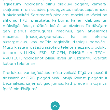
izgriezumi nodrošina pilnu piekļuvi pogām, kamerai,
skaļruņiem un uzlādes pieslēgvietai, netraucējot ierīces
funkcionalitāti. Sortimentā pieejami maciņi un vāciņi no
silikona, TPU, plastikāta, karbona, kā arī dabīgās un
mākslīgās ādas, dažādās krāsās un dizainos. Piedāvājam
gan plānus aizmugures maciņus, gan atveramos
maciņus (maciņus-grāmatas), kā arī ekrāna
aizsargstiklus, kas palīdz saglabāt displeju nebojātu.
Mūsu klāstā ir dažādu ražotāju telefona aizsargprodukti,
tostarp NILLKIN, ESR, SPIGEN, RINGKE un TECH-
PROTECT, nodrošinot plašu izvēli un uzticamu kvalitāti
katram telefonam.
Produktus var iegādāties mūsu veikalā Rīgā vai pasūtīt
tiešsaistē ar DPD piegādi visā Latvijā. Parasti piegāde ir
bezmaksas, izņemot gadījumus, kad prece ir akcijā vai
īpašā piedāvājumā.