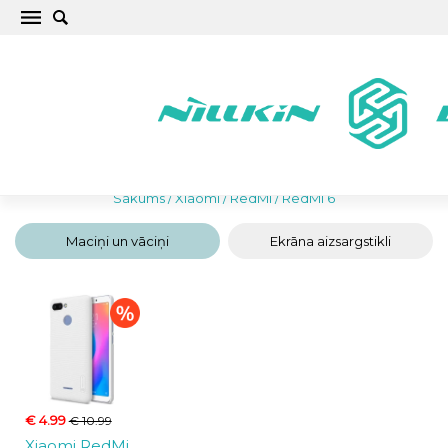
Labākie Xiaomi RedMi 6 Maciņi un Vāciņi
Sākums
/
Xiaomi
/
RedMi
/
RedMi 6
Maciņi un vāciņi
Ekrāna aizsargstikli
€ 4.99
€ 10.99
Xiaomi RedMi