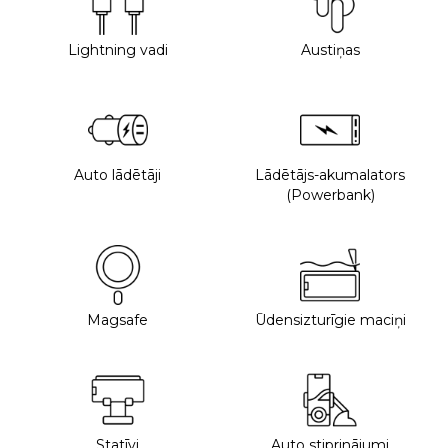
Lightning vadi
Austiņas
Auto lādētāji
Lādētājs-akumalators
(Powerbank)
Magsafe
Ūdensizturīgie maciņi
Statīvi
Auto stiprinājumi