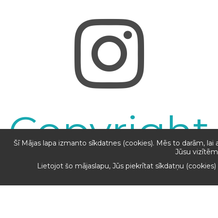
Copyright
© 2017
Šī Mājas lapa izmanto sīkdatnes (cookies). Mēs to darām, lai 
Jūsu vizītēm
Nillkin.lv
Lietojot šo mājaslapu, Jūs piekrītat sīkdatņu (cookies