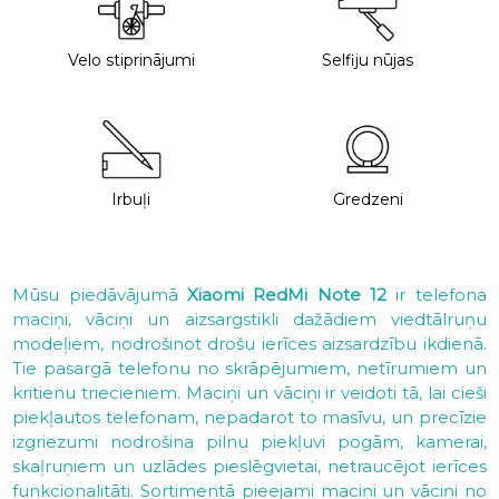
Velo stiprinājumi
Selfiju nūjas
Irbuļi
Gredzeni
Mūsu piedāvājumā
Xiaomi RedMi Note 12
ir telefona
maciņi, vāciņi un aizsargstikli dažādiem viedtālruņu
modeļiem, nodrošinot drošu ierīces aizsardzību ikdienā.
Tie pasargā telefonu no skrāpējumiem, netīrumiem un
kritienu triecieniem. Maciņi un vāciņi ir veidoti tā, lai cieši
piekļautos telefonam, nepadarot to masīvu, un precīzie
izgriezumi nodrošina pilnu piekļuvi pogām, kamerai,
skaļruņiem un uzlādes pieslēgvietai, netraucējot ierīces
funkcionalitāti. Sortimentā pieejami maciņi un vāciņi no