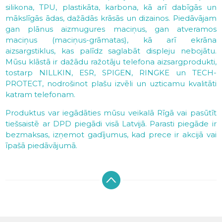
silikona, TPU, plastikāta, karbona, kā arī dabīgās un
mākslīgās ādas, dažādās krāsās un dizainos. Piedāvājam
gan plānus aizmugures maciņus, gan atveramos
maciņus (maciņus-grāmatas), kā arī ekrāna
aizsargstiklus, kas palīdz saglabāt displeju nebojātu.
Mūsu klāstā ir dažādu ražotāju telefona aizsargprodukti,
tostarp NILLKIN, ESR, SPIGEN, RINGKE un TECH-
PROTECT, nodrošinot plašu izvēli un uzticamu kvalitāti
katram telefonam.
Produktus var iegādāties mūsu veikalā Rīgā vai pasūtīt
tiešsaistē ar DPD piegādi visā Latvijā. Parasti piegāde ir
bezmaksas, izņemot gadījumus, kad prece ir akcijā vai
īpašā piedāvājumā.