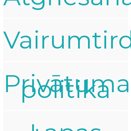
Vairumtir
Privātuma
politika