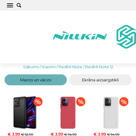
Labākie Xiaomi RedMi Note 12 Maciņi un
Vāciņi
Sākums
/
Xiaomi
/
RedMi Note
/
RedMi Note 12
Maciņi un vāciņi
Ekrāna aizsargstikli
€ 3.99
€ 3.99
€ 3.99
€ 12.99
€ 14.99
€ 14.99