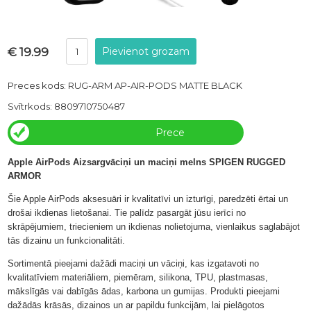
€ 19.99
Preces kods: RUG-ARM AP-AIR-PODS MATTE BLACK
Svītrkods: 8809710750487
Prece
ir
Apple AirPods Aizsargvāciņi un maciņi melns SPIGEN RUGGED
ARMOR
veikalā
Šie Apple AirPods aksesuāri ir kvalitatīvi un izturīgi, paredzēti ērtai un
drošai ikdienas lietošanai. Tie palīdz pasargāt jūsu ierīci no
skrāpējumiem, triecieniem un ikdienas nolietojuma, vienlaikus saglabājot
tās dizainu un funkcionalitāti.
Sortimentā pieejami dažādi maciņi un vāciņi, kas izgatavoti no
kvalitatīviem materiāliem, piemēram, silikona, TPU, plastmasas,
mākslīgās vai dabīgās ādas, karbona un gumijas. Produkti pieejami
dažādās krāsās, dizainos un ar papildu funkcijām, lai pielāgotos