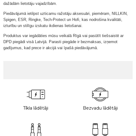
dažādām lietotāju vajadzībām.
Piedāvājumā ietilpst uzticamu ražotāju aksesuāri, piemēram, NILLKIN,
Spigen, ESR, Ringke, Tech-Protect un Hofi, kas nodrošina kvalitāti,
izturību un stilīgu izskatu ikdienas lietošanai.
Produktus var iegādāties mūsu veikalā Rīgā vai pasūtīt tiešsaistē ar
DPD piegādi visā Latvijā. Parasti piegāde ir bezmaksas, izņemot
gadījumus, kad prece ir akcijā vai īpašā piedāvājumā.
Tīkla lādētāji
Bezvadu lādētāji