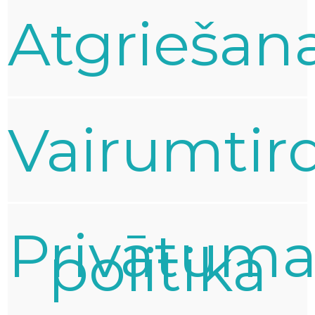
Atgriešan
Vairumtir
Privātum
politika