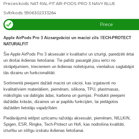
Preces kods: NAT-RAL-FIT AIR-PODS-PRO 3 NAVY BLUE
Svītrkods: 5906302333264
Prece
ir
Apple AirPods Pro 3 Aizsargvāciņi un maciņi zils TECH-PROTECT
NATURALFIT
veikalā
Šie Apple AirPods Pro 3 aksesuāri ir kvalitatīvi un izturīgi, paredzēti ērtai
un drošai ikdienas lietošanai. Tie palīdz pasargāt jūsu ierīci no
skrāpējumiem, triecieniem un ikdienas nolietojuma, vienlaikus saglabājot
tās dizainu un funkcionalitāti.
Sortimentā pieejami dažādi maciņi un vāciņi, kas izgatavoti no
kvalitatīviem materiāliem, piemēram, silikona, TPU, plastmasas,
mākslīgās vai dabīgās ādas, karbona un gumijas. Produkti pieejami
dažādās krāsās, dizainos un ar papildu funkcijām, lai pielāgotos
dažādām lietotāju vajadzībām.
Piedāvājumā ietilpst uzticamu ražotāju aksesuāri, piemēram, NILLKIN,
Spigen, ESR, Ringke, Tech-Protect un Hofi, kas nodrošina kvalitāti,
izturību un stilīgu izskatu ikdienas lietošanai.