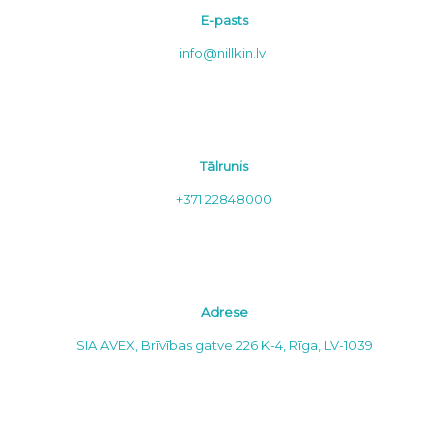
E-pasts
info@nillkin.lv
Tālrunis
+371 22848000
Adrese
SIA AVEX, Brīvības gatve 226 K-4, Rīga, LV-1039