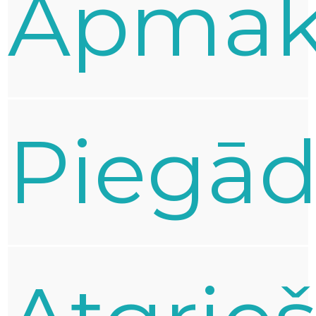
Apmak
Piegā