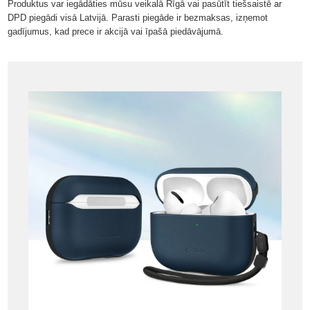
Produktus var iegādāties mūsu veikalā Rīgā vai pasūtīt tiešsaistē ar
DPD piegādi visā Latvijā. Parasti piegāde ir bezmaksas, izņemot
gadījumus, kad prece ir akcijā vai īpašā piedāvājumā.