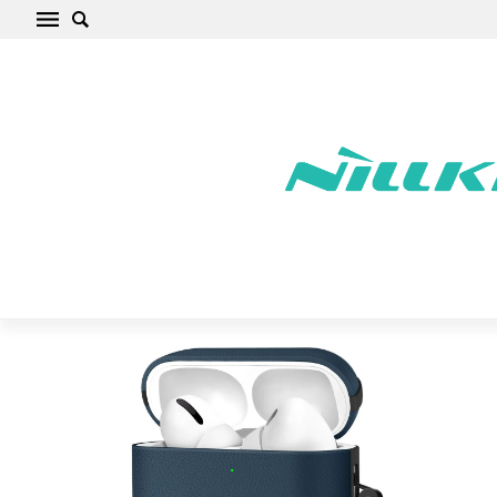
Apple AirPods Pro 3 Aizsargvāciņi un maciņi
zils TECH-PROTECT NATURALFIT
Sākums
/
Apple
/
AirPods
/
AirPods Pro 3
/
AirPods Pro 3
Aizsargvāciņi un maciņi zils TECH-PROTECT NATURALFIT Apple