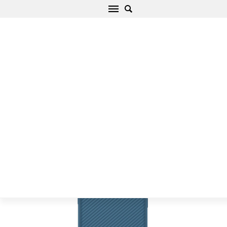
Apple iPhone 14 Telefona vāciņš zils Nillkin
CamShield Pro Magnetic
Sākums
/
Apple
/
iPhone
/
iPhone 14
/
iPhone 14 Telefona vāciņš zils
Nillkin CamShield Pro Magnetic Apple