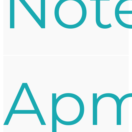
Not
Apm