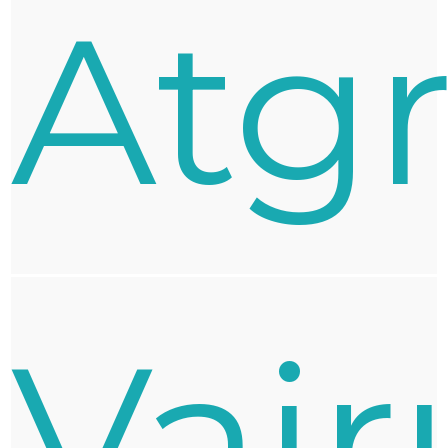
Atg
Vair