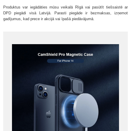
Produktus var iegādāties mūsu veikalā Rīgā vai pasūtīt tiešsaistē ar
DPD piegādi visā Latvijā. Parasti piegāde ir bezmaksas, izņemot
gadījumus, kad prece ir akcijā vai īpašā piedāvājumā.