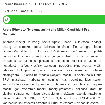
Preces kods: CAM-SH-PRO-MAG iP-14 BLUE
Svītrkods: 6902048248427
Apple iPhone 14 Telefona vāciņš zils Nillkin CamShield Pro
Magnetic
Telefona maciņi un vāciņi priekš Apple iPhone 14 telefona ir viegli,
izturīgi un paredzēti drošai ikdienas lietošanai. Tie pasargā telefona
aizmugurējo daļu un malas no skrāpējumiem, netīrumiem un palīdz
samazināt triecienu spēku kritienu gadījumā. Katrs maciņš un vāciņš ir
izstrādāts tā, lai cieši piekļautos telefonam, vienlaikus vizuāli to
nepadarot masīvu. Precīzie izgriezumi nodrošina pilnu piekļuvi visām
telefona funkcijām – pogām, kamerai, skaļruņiem un uzlādes
pieslēgvietai. Atkarībā no modeļa pieejami maciņi un vāciņi no silikona,
TPU, plastikāta, karbona un gumijas, kas nodrošina labu saķeri,
komfortu lietošanā un ilgmūžību. Sortimentā ir gan plāni aizmugures
maciņi, gan atveramie maciņi (maciņi-grāmatas), dažādos krāsu un
dizaina risinājumos. Mūsu piedāvājumā ir dažādu ražotāju maciņi un
vāciņi, tostarp NILLKIN, ESR, SPIGEN, RINGKE un TECH-PROTECT,
kas nodrošina uzticamu aizsardzību Jūsu telefonam ikdienas lietošanā.