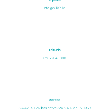
info@nillkin.lv
Tālrunis
+371 22848000
Adrese
SIA AVEX, Brīvības gatve 226 K-4, Rīga, LV-1039