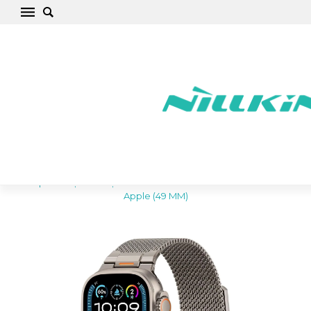
Apple Watch Ultra 2 / 3 Viedpulksteņu
siksniņas TECH-PROTECT MILANO
VANGUARD (49 MM)
Sākums
/
Apple
/
Watch
/
Watch Ultra 2 / 3
/
Watch Ultra 2 / 3
Viedpulksteņu siksniņas TECH-PROTECT MILANO VANGUARD
Apple (49 MM)