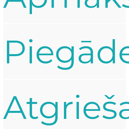
Piegād
Atgrieš