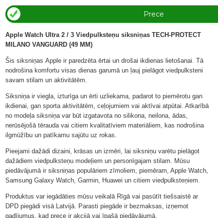
Prece
ir
Apple Watch Ultra 2 / 3 Viedpulksteņu siksniņas TECH-PROTECT
MILANO VANGUARD (49 MM)
veikalā
Šis siksniņas
Apple
ir paredzēta ērtai un drošai ikdienas lietošanai. Tā
nodrošina komfortu visas dienas garumā un ļauj pielāgot viedpulksteni
savam stilam un aktivitātēm.
Siksniņa ir viegla, izturīga un ērti uzliekama, padarot to piemērotu gan
ikdienai, gan sporta aktivitātēm, ceļojumiem vai aktīvai atpūtai. Atkarībā
no modeļa siksniņa var būt izgatavota no silikona, neilona, ādas,
nerūsējošā tērauda vai citiem kvalitatīviem materiāliem, kas nodrošina
ilgmūžību un patīkamu sajūtu uz rokas.
Pieejami dažādi dizaini, krāsas un izmēri, lai siksniņu varētu pielāgot
dažādiem viedpulksteņu modeļiem un personīgajam stilam. Mūsu
piedāvājumā ir siksniņas populāriem zīmoliem, piemēram, Apple Watch,
Samsung Galaxy Watch, Garmin, Huawei un citiem viedpulksteņiem.
Produktus var iegādāties mūsu veikalā Rīgā vai pasūtīt tiešsaistē ar
DPD piegādi visā Latvijā. Parasti piegāde ir bezmaksas, izņemot
gadījumus, kad prece ir akcijā vai īpašā piedāvājumā.