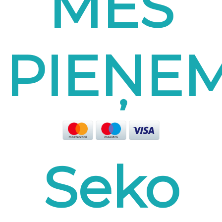
MĒS
PIEŅE
Seko