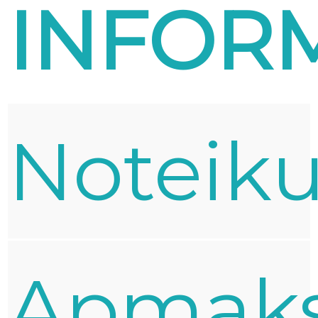
INFOR
Noteik
Apmak