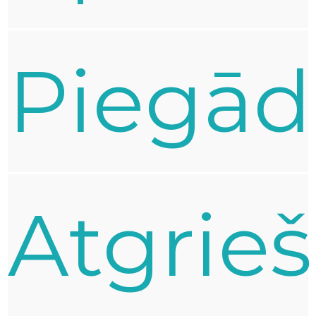
Piegād
Atgrie