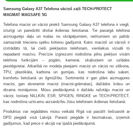
ir
Samsung Galaxy A37 Telefona vāciņš zaļš TECH-PROTECT
MAGMAT MAGSAFE 5G
veikalā
Telefona maciņi un vāciņi priekš Samsung Galaxy A37 telefona ir viegli,
izturīgi un paredzēti drošai ikdienas lietošanai. Tie pasargā telefona
aizmugurējo daļu un malas no skrāpējumiem, netīrumiem un palīdz
samazināt triecienu spēku kritienu gadījumā. Katrs maciņš un vāciņš ir
izstrādāts tā, lai cieši piekļautos telefonam, vienlaikus vizuāli to
nepadarot masīvu. Precīzie izgriezumi nodrošina pilnu piekļuvi visām
telefona funkcijām – pogām, kamerai, skaļruņiem un uzlādes
pieslēgvietai. Atkarībā no modeļa pieejami maciņi un vāciņi no silikona,
TPU, plastikāta, karbona un gumijas, kas nodrošina labu saķeri,
komfortu lietošanā un ilgmūžību. Sortimentā ir gan plāni aizmugures
maciņi, gan atveramie maciņi (maciņi-grāmatas), dažādos krāsu un
dizaina risinājumos. Mūsu piedāvājumā ir dažādu ražotāju maciņi un
vāciņi, tostarp NILLKIN, ESR, SPIGEN, RINGKE un TECH-PROTECT,
kas nodrošina uzticamu aizsardzību Jūsu telefonam ikdienas lietošanā.
Produktus var iegādāties mūsu veikalā Rīgā vai pasūtīt tiešsaistē ar
DPD piegādi visā Latvijā. Parasti piegāde ir bezmaksas, izņemot
gadījumus, kad prece ir akcijā vai īpašā piedāvājumā.