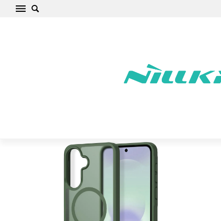
Samsung Galaxy A37 Telefona vāciņš zaļš
TECH-PROTECT MAGMAT MAGSAFE 5G
Sākums
/
Samsung
/
Galaxy A
/
Galaxy A37
/
Galaxy A37 Telefona
vāciņš zaļš TECH-PROTECT MAGMAT MAGSAFE Samsung 5G