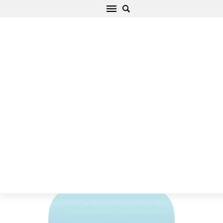
Dažādi Luminous Stone Wireless Nightlight
Viedierīču zils
Sākums
/
Aksesuāri
/
Dažādi
/
Aksesuāri Dažādi Luminous Stone
Wireless Nightlight Viedierīču zils