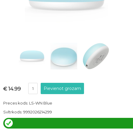
€ 14.99
Preces kods: LS-WN Blue
Svītrkods: 9992026214299