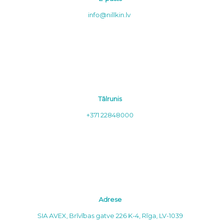
info@nillkin.lv
Tālrunis
+371 22848000
Adrese
SIA AVEX, Brīvības gatve 226 K-4, Rīga, LV-1039