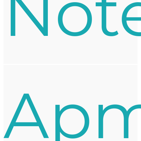
Not
Apm