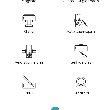
Magsafe
Ūdensizturīgie maciņi
Statīvi
Auto stiprinājumi
Velo stiprinājumi
Selfiju nūjas
Irbuļi
Gredzeni