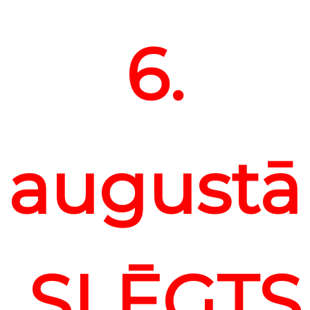
6.
august
SLĒGTS