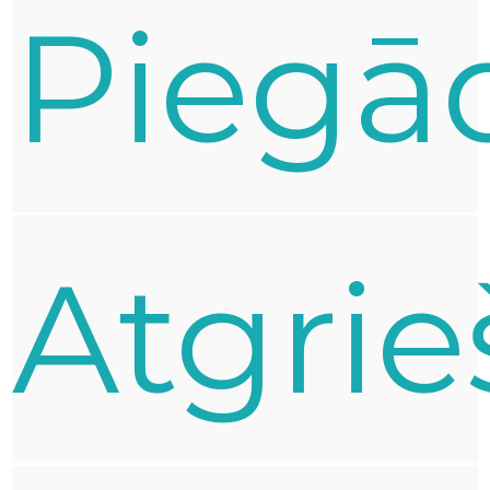
Piegā
Atgri