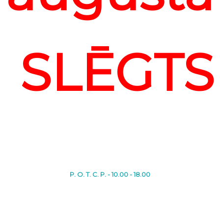
SLĒGTS
P. O. T. C. P. - 10.00 - 18.00