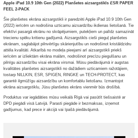
ir
Apple iPad 10.9 10th Gen (2022) Planšetes aizsargstikls ESR PAPER
FEEL 2-PACK
veikalā
Šie planšetes ekrāna aizsargstikli ir paredzēti Apple iPad 10.9 10th Gen
(2022) ierīcēm un nodrošina uzticamu aizsardzību ikdienas lietošanā. Tie
efektīvi pasargā ekrānu no skrāpējumiem, putekļiem un palīdz samazināt
triecienu spēku kritienu gadījumā. Aizsargstikls cieši pieguļ planšetes
ekrānam, saglabājot pilnvērtīgu skārienjutību un nodrošinot kristāldzidru
attēla kvalitāti. Atkarībā no modeļa pieejami arī aizsargstikli priekš
ierīcēm ar izliektām ekrāna malām, nodrošinot precīzu piegulšanu un
pilnīgu aizsardzību visai ekrāna virsmai. Mūsu piedāvājumā ir augstas
kvalitātes planšetes aizsargstikli no dažādiem uzticamiem ražotājiem,
tostarp NILLKIN, ESR, SPIGEN, RINGKE un TECH-PROTECT, kas
garantē ilgmūžīgu aizsardzību un komfortablu lietošanu. Izmantojot
ekrāna aizsargstiklu, Jūsu planšetes ekrāns vienmēr būs drošībā.
Produktus var iegādāties mūsu veikalā Rīgā vai pasūtīt tiešsaistē ar
DPD piegādi visā Latvijā. Parasti piegāde ir bezmaksas, izņemot
gadījumus, kad prece ir akcijā vai īpašā piedāvājumā.