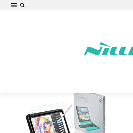
Apple iPad 10.9 10th Gen (2022) Planšetes
aizsargstikls ESR PAPER FEEL 2-PACK
Sākums
/
Apple
/
iPad
/
iPad 10.9 10th Gen (2022)
/
iPad 10.9 10th
Gen (2022) Planšetes aizsargstikls ESR PAPER FEEL 2-PACK Apple