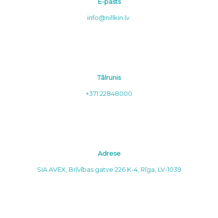
E-pasts
info@nillkin.lv
Tālrunis
+371 22848000
Adrese
SIA AVEX, Brīvības gatve 226 K-4, Rīga, LV-1039