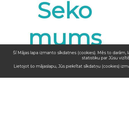
Seko
mums
Šī Mājas lapa izmanto sīkdatnes (cookies). Mēs to darām, 
statistiku par Jūsu vizī
Lietojot šo mājaslapu, Jūs piekrītat sīkdatņu (cookies) iz