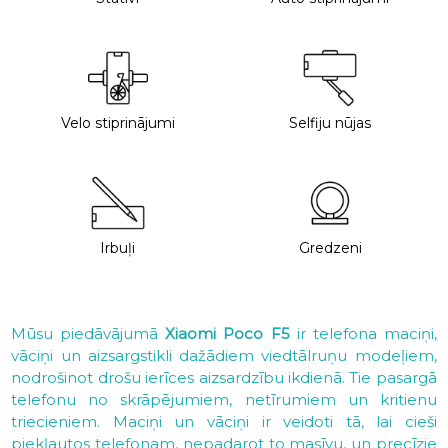
Velo stiprinājumi
Selfiju nūjas
Irbuļi
Gredzeni
Mūsu piedāvājumā
Xiaomi Poco F5
ir telefona maciņi,
vāciņi un aizsargstikli dažādiem viedtālruņu modeļiem,
nodrošinot drošu ierīces aizsardzību ikdienā. Tie pasargā
telefonu no skrāpējumiem, netīrumiem un kritienu
triecieniem. Maciņi un vāciņi ir veidoti tā, lai cieši
piekļautos telefonam, nepadarot to masīvu, un precīzie