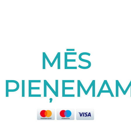
MĒS
PIEŅEMA