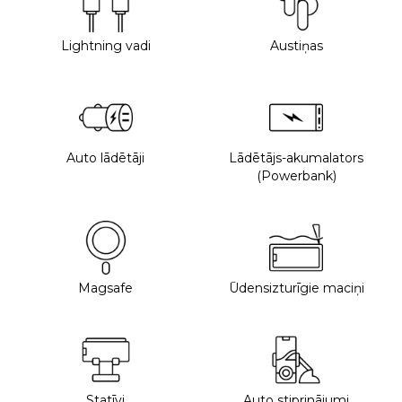
Lightning vadi
Austiņas
Auto lādētāji
Lādētājs-akumalators
(Powerbank)
Magsafe
Ūdensizturīgie maciņi
Statīvi
Auto stiprinājumi