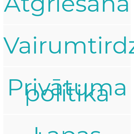
Atgriešana
Vairumtird
Privātuma
politika