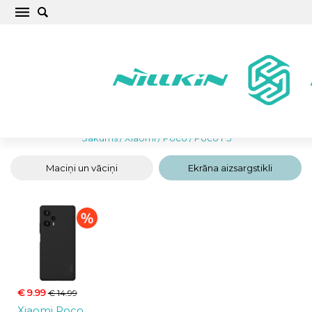
Xiaomi Poco F5 Maciņi un Vāciņi Telefonam
Sākums
/
Xiaomi
/
Poco
/
Poco F5
Maciņi un vāciņi
Ekrāna aizsargstikli
€ 9.99
€ 14.99
Xiaomi Poco