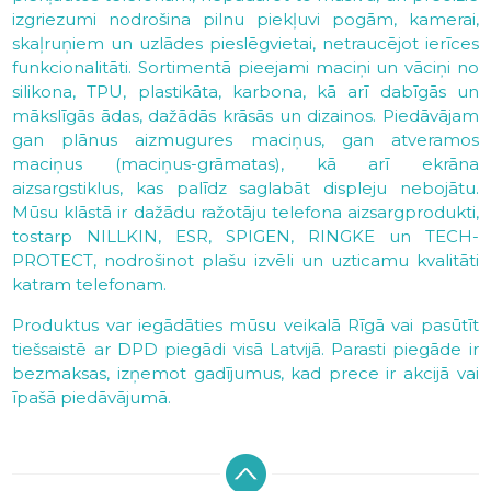
izgriezumi nodrošina pilnu piekļuvi pogām, kamerai,
skaļruņiem un uzlādes pieslēgvietai, netraucējot ierīces
funkcionalitāti. Sortimentā pieejami maciņi un vāciņi no
silikona, TPU, plastikāta, karbona, kā arī dabīgās un
mākslīgās ādas, dažādās krāsās un dizainos. Piedāvājam
gan plānus aizmugures maciņus, gan atveramos
maciņus (maciņus-grāmatas), kā arī ekrāna
aizsargstiklus, kas palīdz saglabāt displeju nebojātu.
Mūsu klāstā ir dažādu ražotāju telefona aizsargprodukti,
tostarp NILLKIN, ESR, SPIGEN, RINGKE un TECH-
PROTECT, nodrošinot plašu izvēli un uzticamu kvalitāti
katram telefonam.
Produktus var iegādāties mūsu veikalā Rīgā vai pasūtīt
tiešsaistē ar DPD piegādi visā Latvijā. Parasti piegāde ir
bezmaksas, izņemot gadījumus, kad prece ir akcijā vai
īpašā piedāvājumā.