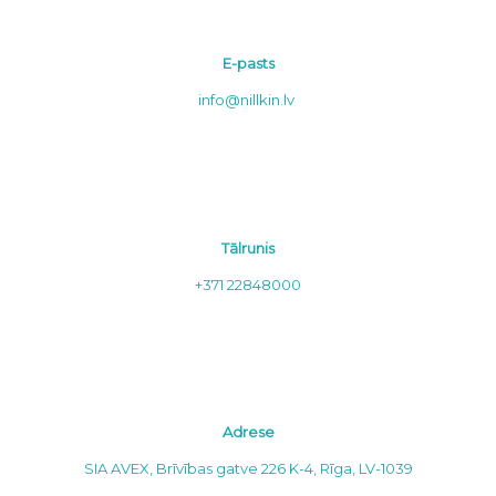
E-pasts
info@nillkin.lv
Tālrunis
+371 22848000
Adrese
SIA AVEX, Brīvības gatve 226 K-4, Rīga, LV-1039