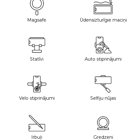
Magsafe
Ūdensizturīgie maciņi
Statīvi
Auto stiprinājumi
Velo stiprinājumi
Selfiju nūjas
Irbuļi
Gredzeni