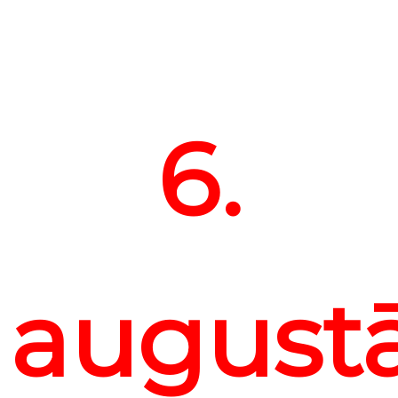
6.
august