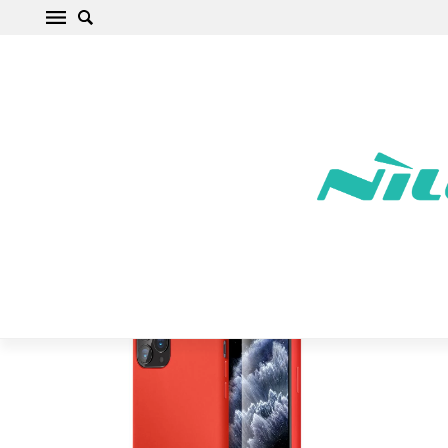
Apple iPhone 11 Pro Telefona vāciņš sarkans
ESR Yippee Color
Sākums
/
Apple
/
iPhone
/
iPhone 11 Pro
/
iPhone 11 Pro Telefona
vāciņš sarkans ESR Yippee Color