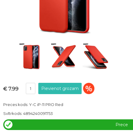
€ 7.99
Preces kods: Y-C iP-11 PRO Red
Svītrkods: 4894240091753
Prece