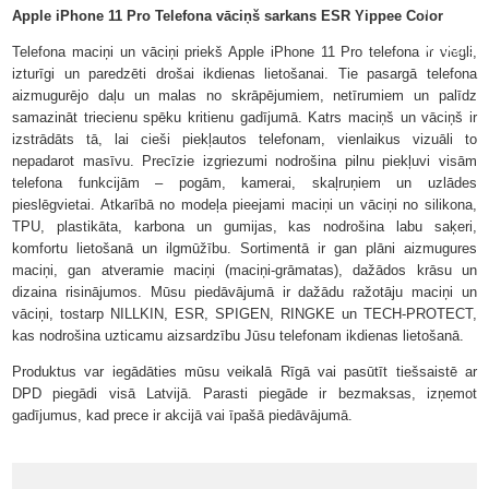
ir
Apple iPhone 11 Pro Telefona vāciņš sarkans ESR Yippee Color
veikalā
Telefona maciņi un vāciņi priekš Apple iPhone 11 Pro telefona ir viegli,
izturīgi un paredzēti drošai ikdienas lietošanai. Tie pasargā telefona
aizmugurējo daļu un malas no skrāpējumiem, netīrumiem un palīdz
samazināt triecienu spēku kritienu gadījumā. Katrs maciņš un vāciņš ir
izstrādāts tā, lai cieši piekļautos telefonam, vienlaikus vizuāli to
nepadarot masīvu. Precīzie izgriezumi nodrošina pilnu piekļuvi visām
telefona funkcijām – pogām, kamerai, skaļruņiem un uzlādes
pieslēgvietai. Atkarībā no modeļa pieejami maciņi un vāciņi no silikona,
TPU, plastikāta, karbona un gumijas, kas nodrošina labu saķeri,
komfortu lietošanā un ilgmūžību. Sortimentā ir gan plāni aizmugures
maciņi, gan atveramie maciņi (maciņi-grāmatas), dažādos krāsu un
dizaina risinājumos. Mūsu piedāvājumā ir dažādu ražotāju maciņi un
vāciņi, tostarp NILLKIN, ESR, SPIGEN, RINGKE un TECH-PROTECT,
kas nodrošina uzticamu aizsardzību Jūsu telefonam ikdienas lietošanā.
Produktus var iegādāties mūsu veikalā Rīgā vai pasūtīt tiešsaistē ar
DPD piegādi visā Latvijā. Parasti piegāde ir bezmaksas, izņemot
gadījumus, kad prece ir akcijā vai īpašā piedāvājumā.