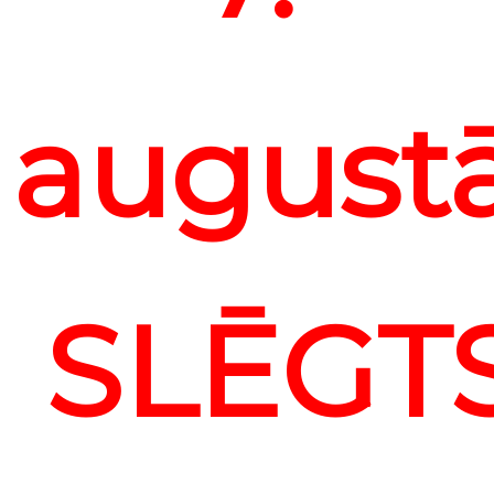
august
SLĒGT