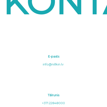
KONT
E-pasts
info@nillkin.lv
Tālrunis
+371 22848000