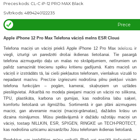
Preces kods: CL-C iP-12 PRO MAX Black
Svītrkods: 4894240122235
Prece
ir
Apple iPhone 12 Pro Max Telefona vāciņš melns ESR Cloud
veikalā
Telefona maciņi un vāciņi priekš Apple iPhone 12 Pro Max telefona ir
viegli, izturīgi un paredzēti drošai ikdienas lietošanai. Tie pasargā
telefona aizmugurējo daļu un malas no skrāpējumiem, netīrumiem un
palīdz samazināt triecienu spēku kritienu gadījumā. Katrs maciņš un
vāciņš ir izstrādāts tā, lai cieši piekļautos telefonam, vienlaikus vizuāli to
nepadarot masīvu. Precīzie izgriezumi nodrošina pilnu piekļuvi visām
telefona funkcijām – pogām, kamerai, skaļruņiem un uzlādes
pieslēgvietai. Atkarībā no modeļa pieejami maciņi un vāciņi no silikona,
TPU, plastikāta, karbona un gumijas, kas nodrošina labu saķeri,
komfortu lietošanā un ilgmūžību. Sortimentā ir gan plāni aizmugures
maciņi, gan atveramie maciņi (maciņi-grāmatas), dažādos krāsu un
dizaina risinājumos. Mūsu piedāvājumā ir dažādu ražotāju maciņi un
vāciņi, tostarp NILLKIN, ESR, SPIGEN, RINGKE un TECH-PROTECT,
kas nodrošina uzticamu aizsardzību Jūsu telefonam ikdienas lietošanā.
Produktus var iegādāties mūsu veikalā Rīgā vai pasūtīt tiešsaistē ar