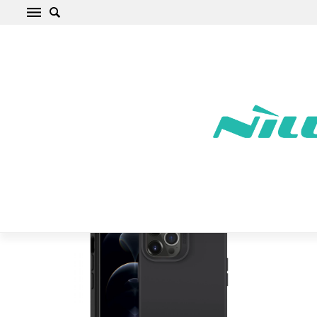
Apple iPhone 12 Pro Max Telefona vāciņš
melns ESR Cloud
Sākums
/
Apple
/
iPhone
/
iPhone 12 Pro Max
/
iPhone 12 Pro Max
Telefona vāciņš melns ESR Cloud