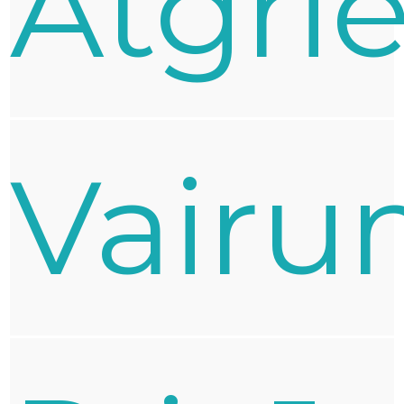
Atgri
Vairu