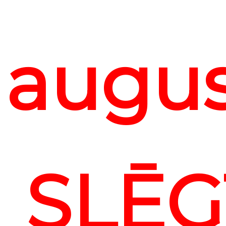
augu
SLĒG