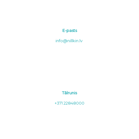
E-pasts
info@nillkin.lv
Tālrunis
+371 22848000