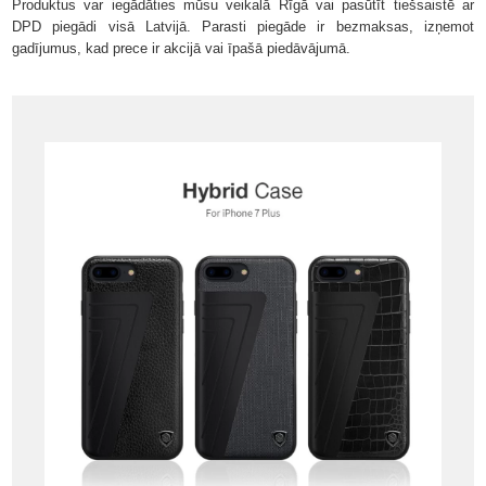
Produktus var iegādāties mūsu veikalā Rīgā vai pasūtīt tiešsaistē ar
DPD piegādi visā Latvijā. Parasti piegāde ir bezmaksas, izņemot
gadījumus, kad prece ir akcijā vai īpašā piedāvājumā.