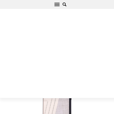
Apple iPhone 7 Plus Telefona vāciņš balts
Nillkin Hybrid
Sākums
/
Apple
/
iPhone
/
iPhone 7 Plus
/
iPhone 7 Plus Telefona
vāciņš balts Nillkin Hybrid