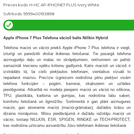
Preces kods: H-HC AP-IPHONE7 PLUS Ivory White
Svītrkods: 9999400193898
Apple iPhone 7 Plus Telefona vāciņš balts Nillkin Hybrid
Telefona maciņi un vāciņi priekš Apple iPhone 7 Plus telefona ir viegli,
izturīgi un paredzēti drošai ikdienas lietošanai. Tie pasargā telefona
aizmugurējo daļu un malas no skrāpējumiem, netīrumiem un palīdz
samazināt triecienu spēku kritienu gadījumā. Katrs maciņš un vāciņš ir
izstrādāts tā, lai cieši piekļautos telefonam, vienlaikus vizuāli to
nepadarot masīvu. Precīzie izgriezumi nodrošina pilnu piekļuvi visām
telefona funkcijām – pogām, kamerai, skaļruņiem un uzlādes
pieslēgvietai. Atkarībā no modeļa pieejami maciņi un vāciņi no silikona,
TPU, plastikāta, karbona un gumijas, kas nodrošina labu saķeri,
komfortu lietošanā un ilgmūžību. Sortimentā ir gan plāni aizmugures
maciņi, gan atveramie maciņi (maciņi-grāmatas), dažādos krāsu un
dizaina risinājumos. Mūsu piedāvājumā ir dažādu ražotāju maciņi un
vāciņi, tostarp NILLKIN, ESR, SPIGEN, RINGKE un TECH-PROTECT,
kas nodrošina uzticamu aizsardzību Jūsu telefonam ikdienas lietošanā.