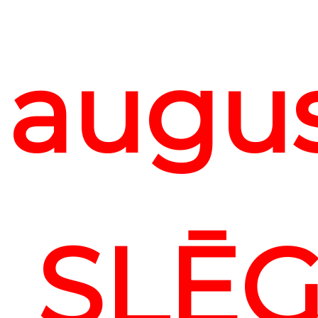
augu
SLĒG