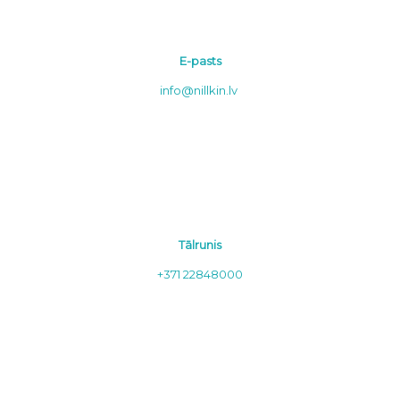
E-pasts
info@nillkin.lv
Tālrunis
+371 22848000