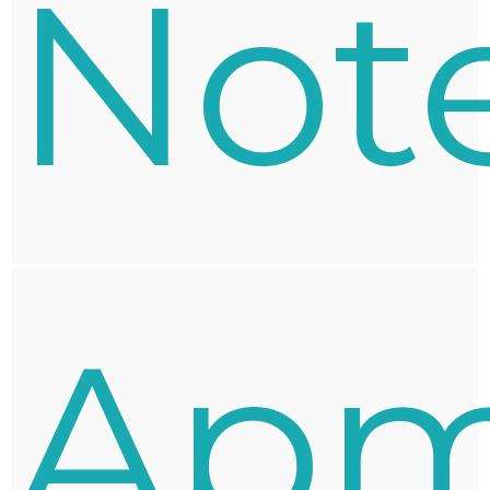
Not
Apm