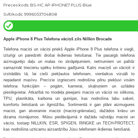
Preces kods: BS-HC AP-IPHONE7 PLUS Blue
Svītrkods: 9996053704808
Apple iPhone 8 Plus Telefona vāciņš zils Nillkin Brocade
Telefona maciņi un vāciņi priekš Apple iPhone 8 Plus telefona ir viegli,
izturīgi un paredzēti drošai ikdienas lietošanai. Tie pasargā telefona
aizmugurējo daļu un malas no skrāpējumiem, netīrumiem un palīdz
samazināt triecienu spēku kritienu gadījumā. Katrs maciņš un vāciņš ir
izstrādāts tā, lai cieši piekļautos telefonam, vienlaikus vizuāli to
nepadarot masīvu. Precīzie izgriezumi nodrošina pilnu piekļuvi visām
telefona funkcijām – pogām, kamerai, skaļruņiem un uzlādes
pieslēgvietai. Atkarībā no modeļa pieejami maciņi un vāciņi no silikona,
TPU, plastikāta, karbona un gumijas, kas nodrošina labu saķeri,
komfortu lietošanā un ilgmūžību. Sortimentā ir gan plāni aizmugures
maciņi, gan atveramie maciņi (maciņi-grāmatas), dažādos krāsu un
dizaina risinājumos. Mūsu piedāvājumā ir dažādu ražotāju maciņi un
vāciņi, tostarp NILLKIN, ESR, SPIGEN, RINGKE un TECH-PROTECT,
kas nodrošina uzticamu aizsardzību Jūsu telefonam ikdienas lietošanā.