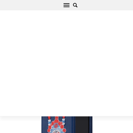
Apple iPhone 8 Plus Telefona vāciņš zils Nillkin
Brocade
Sākums
/
Apple
/
iPhone
/
iPhone 8 Plus
/
iPhone 8 Plus Telefona
vāciņš zils Nillkin Brocade