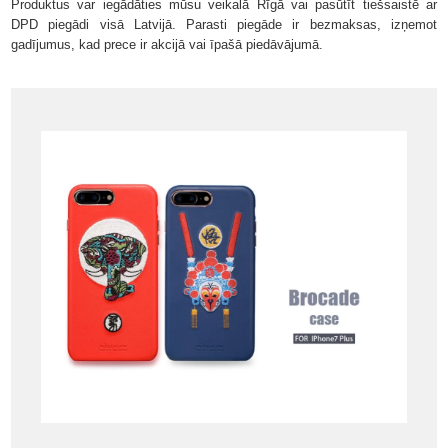
Produktus var iegādāties mūsu veikalā Rīgā vai pasūtīt tiešsaistē ar
DPD piegādi visā Latvijā. Parasti piegāde ir bezmaksas, izņemot
gadījumus, kad prece ir akcijā vai īpašā piedāvājumā.