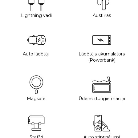
Lightning vadi
Austiņas
Auto lādētāji
Lādētājs-akumalators
(Powerbank)
Magsafe
Ūdensizturīgie maciņi
Statīvi
Auto stiprinājumi