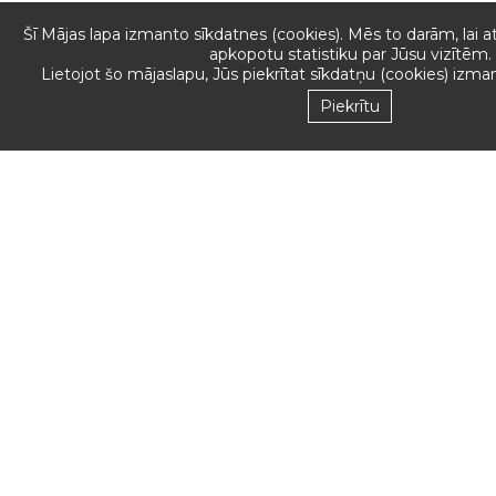
Šī Mājas lapa izmanto sīkdatnes (cookies). Mēs to darām, lai a
apkopotu statistiku par Jūsu vizītēm.
MĒS
Lietojot šo mājaslapu, Jūs piekrītat sīkdatņu (cookies) izma
Piekrītu
PIEŅEMAM
Seko mums