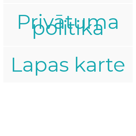
Privātuma
politika
Lapas karte