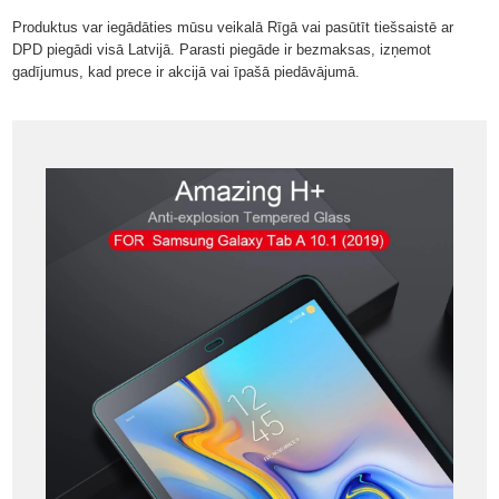
Produktus var iegādāties mūsu veikalā Rīgā vai pasūtīt tiešsaistē ar
DPD piegādi visā Latvijā. Parasti piegāde ir bezmaksas, izņemot
gadījumus, kad prece ir akcijā vai īpašā piedāvājumā.