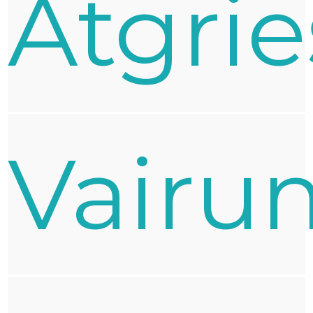
Atgri
Vairu