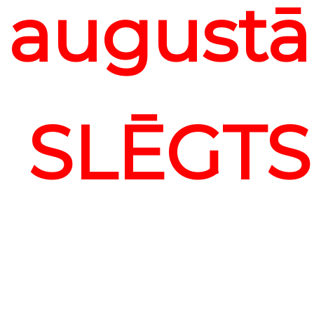
august
SLĒGTS