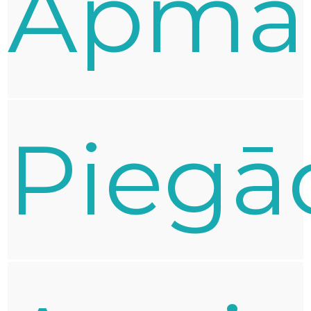
Apma
Piegā