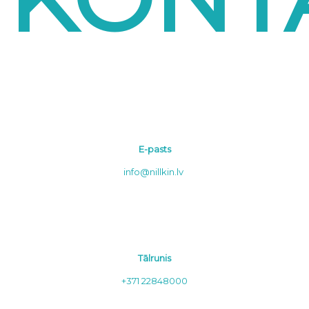
E-pasts
info@nillkin.lv
Tālrunis
+371 22848000