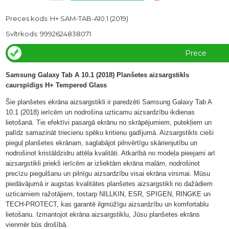
Preces kods: H+ SAM-TAB-A10.1 (2019)
Svītrkods: 9992624838071
Prece
ir
Samsung Galaxy Tab A 10.1 (2018) Planšetes aizsargstikls
caurspīdīgs H+ Tempered Glass
veikalā
Šie planšetes ekrāna aizsargstikli ir paredzēti Samsung Galaxy Tab A
10.1 (2018) ierīcēm un nodrošina uzticamu aizsardzību ikdienas
lietošanā. Tie efektīvi pasargā ekrānu no skrāpējumiem, putekļiem un
palīdz samazināt triecienu spēku kritienu gadījumā. Aizsargstikls cieši
pieguļ planšetes ekrānam, saglabājot pilnvērtīgu skārienjutību un
nodrošinot kristāldzidru attēla kvalitāti. Atkarībā no modeļa pieejami arī
aizsargstikli priekš ierīcēm ar izliektām ekrāna malām, nodrošinot
precīzu piegulšanu un pilnīgu aizsardzību visai ekrāna virsmai. Mūsu
piedāvājumā ir augstas kvalitātes planšetes aizsargstikli no dažādiem
uzticamiem ražotājiem, tostarp NILLKIN, ESR, SPIGEN, RINGKE un
TECH-PROTECT, kas garantē ilgmūžīgu aizsardzību un komfortablu
lietošanu. Izmantojot ekrāna aizsargstiklu, Jūsu planšetes ekrāns
vienmēr būs drošībā.