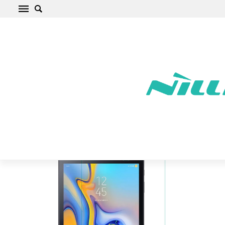
Samsung Galaxy Tab A 10.1 (2018) Planšetes
aizsargstikls caurspīdīgs H+ Tempered Glass
Sākums
/
Samsung
/
Galaxy Tab
/
Galaxy Tab A 10.1 (2018)
/
Galaxy
Tab A 10.1 (2018) Planšetes aizsargstikls caurspīdīgs H+ Tempered
Glass