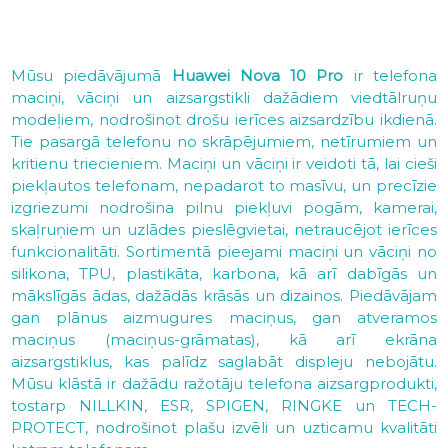
Mūsu piedāvājumā
Huawei Nova 10 Pro
ir telefona
maciņi, vāciņi un aizsargstikli dažādiem viedtālruņu
modeļiem, nodrošinot drošu ierīces aizsardzību ikdienā.
Tie pasargā telefonu no skrāpējumiem, netīrumiem un
kritienu triecieniem. Maciņi un vāciņi ir veidoti tā, lai cieši
piekļautos telefonam, nepadarot to masīvu, un precīzie
izgriezumi nodrošina pilnu piekļuvi pogām, kamerai,
skaļruņiem un uzlādes pieslēgvietai, netraucējot ierīces
funkcionalitāti. Sortimentā pieejami maciņi un vāciņi no
silikona, TPU, plastikāta, karbona, kā arī dabīgās un
mākslīgās ādas, dažādās krāsās un dizainos. Piedāvājam
gan plānus aizmugures maciņus, gan atveramos
maciņus (maciņus-grāmatas), kā arī ekrāna
aizsargstiklus, kas palīdz saglabāt displeju nebojātu.
Mūsu klāstā ir dažādu ražotāju telefona aizsargprodukti,
tostarp NILLKIN, ESR, SPIGEN, RINGKE un TECH-
PROTECT, nodrošinot plašu izvēli un uzticamu kvalitāti