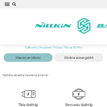
Top Huawei Nova 10 Pro Maciņi un Vāciņi
Sākums
/
Huawei
/
Nova
/
Nova 10 Pro
Maciņi un vāciņi
Ekrāna aizsargstikli
Netika atrasta neviena prece!
Tīkla lādētāji
Bezvadu lādētāji