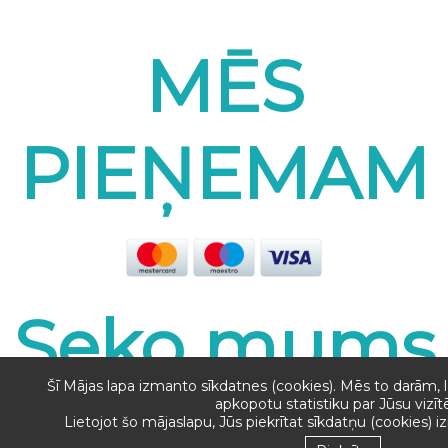
MĒS
PIEŅEMAM
Seko mums
Šī Mājas lapa izmanto sīkdatnes (cookies). Mēs to darām, l
apkopotu statistiku par Jūsu vizī
Lietojot šo mājaslapu, Jūs piekrītat sīkdatņu (cookies) 