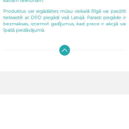
katram telefonam.
Produktus var iegādāties mūsu veikalā Rīgā vai pasūtīt
tiešsaistē ar DPD piegādi visā Latvijā. Parasti piegāde ir
bezmaksas, izņemot gadījumus, kad prece ir akcijā vai
īpašā piedāvājumā.