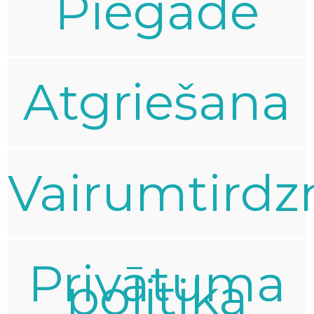
Piegāde
Atgriešana
Vairumtirdz
Privātuma
politika