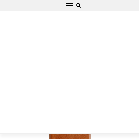
Xiaomi Poco M3 Telefona maciņš Nillkin Qin
Leather
Sākums
/
Xiaomi
/
Poco
/
Poco M3
/
Poco M3 Telefona maciņš
Nillkin Qin Leather Xiaomi