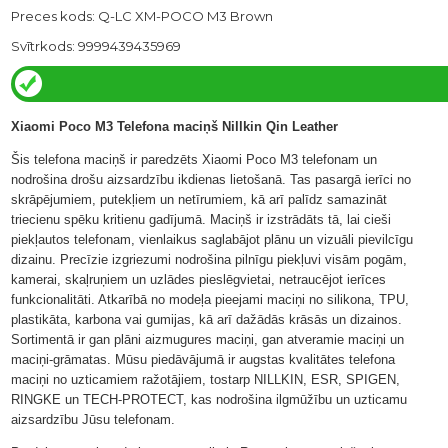
Preces kods: Q-LC XM-POCO M3 Brown
Svītrkods: 9999439435969
Xiaomi Poco M3 Telefona maciņš Nillkin Qin Leather
Šis telefona maciņš ir paredzēts Xiaomi Poco M3 telefonam un
nodrošina drošu aizsardzību ikdienas lietošanā. Tas pasargā ierīci no
skrāpējumiem, putekļiem un netīrumiem, kā arī palīdz samazināt
triecienu spēku kritienu gadījumā. Maciņš ir izstrādāts tā, lai cieši
piekļautos telefonam, vienlaikus saglabājot plānu un vizuāli pievilcīgu
dizainu. Precīzie izgriezumi nodrošina pilnīgu piekļuvi visām pogām,
kamerai, skaļruņiem un uzlādes pieslēgvietai, netraucējot ierīces
funkcionalitāti. Atkarībā no modeļa pieejami maciņi no silikona, TPU,
plastikāta, karbona vai gumijas, kā arī dažādās krāsās un dizainos.
Sortimentā ir gan plāni aizmugures maciņi, gan atveramie maciņi un
maciņi-grāmatas. Mūsu piedāvājumā ir augstas kvalitātes telefona
maciņi no uzticamiem ražotājiem, tostarp NILLKIN, ESR, SPIGEN,
RINGKE un TECH-PROTECT, kas nodrošina ilgmūžību un uzticamu
aizsardzību Jūsu telefonam.