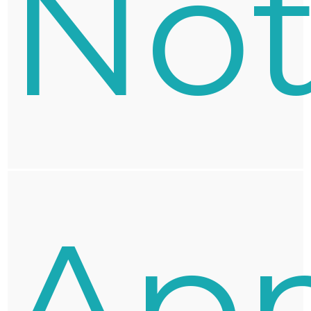
Not
Ap