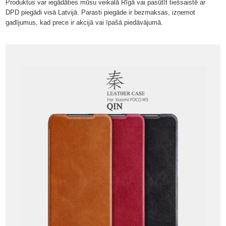
Produktus var iegādāties mūsu veikalā Rīgā vai pasūtīt tiešsaistē ar
DPD piegādi visā Latvijā. Parasti piegāde ir bezmaksas, izņemot
gadījumus, kad prece ir akcijā vai īpašā piedāvājumā.